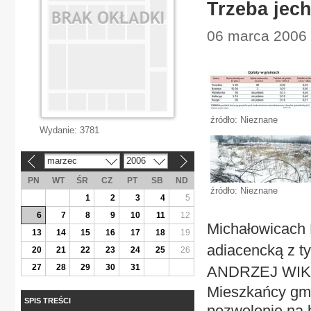
Trzeba jec
06 marca 2006 
źródło: Nieznane
Wydanie:
3781
marzec
2006
«
»
PN
WT
ŚR
CZ
PT
SB
ND
źródło: Nieznane
1
2
3
4
5
6
7
8
9
10
11
12
Michałowicach 
13
14
15
16
17
18
19
adiacencką z ty
20
21
22
23
24
25
26
27
28
29
30
31
ANDRZEJ WI
Mieszkańcy gmi
SPIS TREŚCI
pozwolenie na 