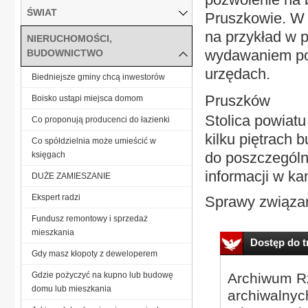
ŚWIAT
Pruszkowie. W l
na przykład w 
NIERUCHOMOŚCI,
wydawaniem poz
BUDOWNICTWO
urzędach.
Biedniejsze gminy chcą inwestorów
Pruszków
Boisko ustąpi miejsca domom
Stolica powiat
Co proponują producenci do łazienki
kilku piętrach 
Co spółdzielnia może umieścić w
do poszczególn
księgach
informacji w ka
DUŻE ZAMIESZANIE
Ekspert radzi
Sprawy związan
Fundusz remontowy i sprzedaż
mieszkania
Dostęp do tr
Gdy masz kłopoty z deweloperem
Gdzie pożyczyć na kupno lub budowę
Archiwum Rz
domu lub mieszkania
archiwalnyc