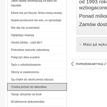
od 1993 roku
Jakie opłaty obowiązują za wpis do
hipoteki
wzbogacone
Klient ma już klucze, firma nową nazwę
Ponad milio
Nawet producent nie wie, co sprzedaje
Zamów dostę
Nie daj się oczarować
Oglądają i kupują
Osoba bliska - czyli kto?
Masz już wyku
Potrzebne warunki zabudowy
Połączyć dwa w jedno
POPRZEDNI ARTYKUŁ Z
Spór o odszkodowanie
Strony w zawieszeniu
Są chętni do ukończenia ratusza
Trzeba jechać do starostwa
Tysiąc obrazów na bruk
W labiryncie dokumentów