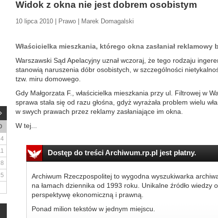
Widok z okna nie jest dobrem osobistym
10 lipca 2010 | Prawo | Marek Domagalski
Właścicielka mieszkania, którego okna zasłaniał reklamowy b
Warszawski Sąd Apelacyjny uznał wczoraj, że tego rodzaju ingeren
stanowią naruszenia dóbr osobistych, w szczególności nietykalnoś
tzw. miru domowego.
Gdy Małgorzata F., właścicielka mieszkania przy ul. Filtrowej w 
sprawa stała się od razu głośna, gdyż wyrażała problem wielu właś
w swych prawach przez reklamy zasłaniające im okna.
W tej...
D
4
11
Dostęp do treści Archiwum.rp.pl jest płatny.
18
25
Archiwum Rzeczpospolitej to wygodna wyszukiwarka archiw
na łamach dziennika od 1993 roku. Unikalne źródło wiedzy o
perspektywę ekonomiczną i prawną.
Ponad milion tekstów w jednym miejscu.