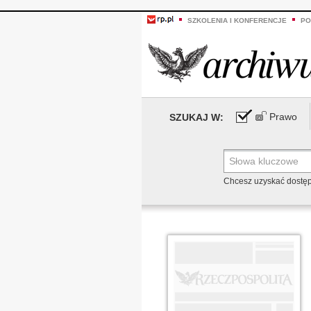
SZKOLENIA I KONFERENCJE
PO
Prawo
SZUKAJ W:
Chcesz uzyskać dostę