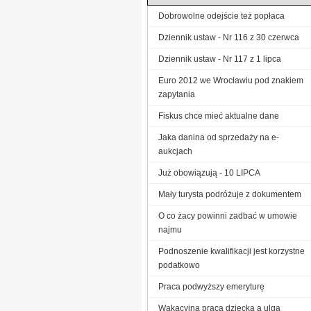
Dobrowolne odejście też popłaca
Dziennik ustaw - Nr 116 z 30 czerwca
Dziennik ustaw - Nr 117 z 1 lipca
Euro 2012 we Wrocławiu pod znakiem
zapytania
Fiskus chce mieć aktualne dane
Jaka danina od sprzedaży na e-
aukcjach
Już obowiązują - 10 LIPCA
Mały turysta podróżuje z dokumentem
O co żacy powinni zadbać w umowie
najmu
Podnoszenie kwalifikacji jest korzystne
podatkowo
Praca podwyższy emeryturę
Wakacyjna praca dziecka a ulga