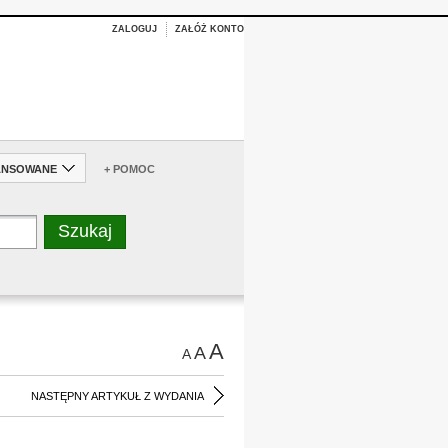
ZALOGUJ
ZAŁÓŻ KONTO
ANSOWANE
+ POMOC
A
A
A
NASTĘPNY ARTYKUŁ Z WYDANIA