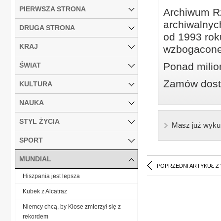
PIERWSZA STRONA
Archiwum Rz
archiwalnyc
DRUGA STRONA
od 1993 roku
KRAJ
wzbogacone
Ponad milio
ŚWIAT
Zamów dostę
KULTURA
NAUKA
STYL ŻYCIA
Masz już wyku
SPORT
MUNDIAL
POPRZEDNI ARTYKUŁ Z
Hiszpania jest lepsza
Kubek z Alcatraz
Niemcy chcą, by Klose zmierzył się z
rekordem