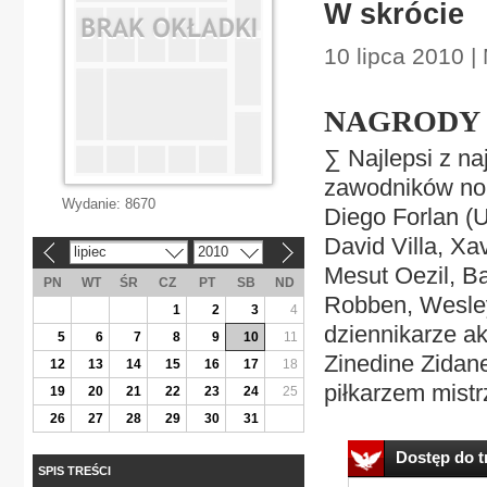
W skrócie
10 lipca 2010 |
NAGRODY
∑ Najlepsi z na
zawodników nom
Wydanie:
8670
Diego Forlan (
David Villa, Xa
lipiec
2010
«
»
Mesut Oezil, Ba
PN
WT
ŚR
CZ
PT
SB
ND
Robben, Wesley
1
2
3
4
dziennikarze ak
5
6
7
8
9
10
11
Zinedine Zidan
12
13
14
15
16
17
18
piłkarzem mistrz
19
20
21
22
23
24
25
26
27
28
29
30
31
Dostęp do tr
SPIS TREŚCI