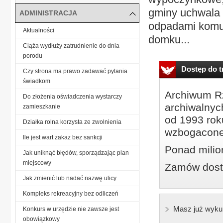
gminy uchwala 
ADMINISTRACJA
odpadami komun
Aktualności
domku...
Ciąża wydłuży zatrudnienie do dnia
porodu
Dostęp do tr
Czy strona ma prawo zadawać pytania
świadkom
Archiwum Rz
Do złożenia oświadczenia wystarczy
archiwalnyc
zamieszkanie
od 1993 roku
Działka rolna korzysta ze zwolnienia
wzbogacone
Ile jest wart zakaz bez sankcji
Ponad milio
Jak uniknąć błędów, sporządzając plan
miejscowy
Zamów dostę
Jak zmienić lub nadać nazwę ulicy
Kompleks rekreacyjny bez odliczeń
Masz już wyku
Konkurs w urzędzie nie zawsze jest
obowiązkowy