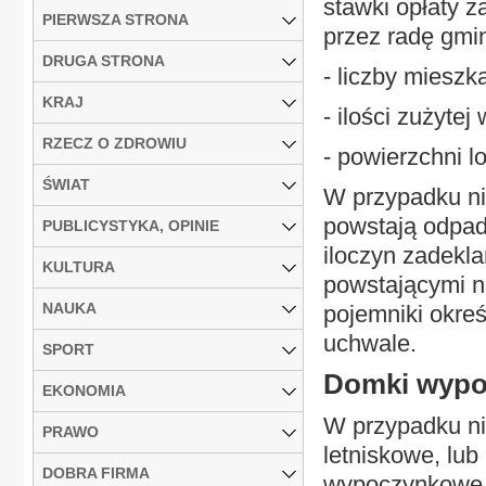
stawki opłaty 
PIERWSZA STRONA
przez radę gmi
DRUGA STRONA
- liczby miesz
KRAJ
- ilości zużyte
RZECZ O ZDROWIU
- powierzchni l
ŚWIAT
W przypadku ni
powstają odpad
PUBLICYSTYKA, OPINIE
iloczyn zadekl
KULTURA
powstającymi n
NAUKA
pojemniki okre
uchwale.
SPORT
Domki wyp
EKONOMIA
W przypadku ni
PRAWO
letniskowe, lub
DOBRA FIRMA
wypoczynkowe, 