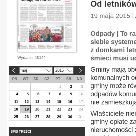
Od letników
19 maja 2015 | 
Odpady | To r
siebie system
z domkami letn
śmieci musi uc
Wydanie:
10144
Gminy mają ob
maj
2015
«
»
komunalnych od
PN
WT
ŚR
CZ
PT
SB
ND
gminy może rów
1
2
3
odpadów komuna
4
5
6
7
8
9
10
nie zamieszkują
11
12
13
14
15
16
17
18
19
20
21
22
23
24
Właściciele ni
25
26
27
28
29
30
31
gminy opłatę z
nieruchomości 
SPIS TREŚCI