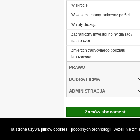
W skrócie
W wakacje mamy tankować po 5 zł
Waluty drożeją
Zagraniczny inwestor hojny dla rady
nadzorczej
Zmierzch tradycyjnego podziału
branżowego
PRAWO
DOBRA FIRMA
ADMINISTRACJA
Zamów abonament
Gremi Media:
O n
Ta strona używa plików cookies i podobnych technologii. Jeżeli nie z