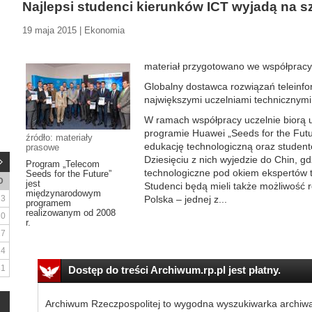
Najlepsi studenci kierunków ICT wyjadą na s
19 maja 2015 | Ekonomia
materiał przygotowano we współpracy
Globalny dostawca rozwiązań teleinf
największymi uczelniami technicznymi
W ramach współpracy uczelnie biorą
programie Huawei „Seeds for the Fut
źródło: materiały
edukację technologiczną oraz student
prasowe
Dziesięciu z nich wyjedzie do Chin, g
Program „Telecom
technologiczne pod okiem ekspertów
Seeds for the Future”
D
jest
Studenci będą mieli także możliwoś
międzynarodowym
3
Polska – jednej z...
programem
realizowanym od 2008
10
r.
17
24
31
Dostęp do treści Archiwum.rp.pl jest płatny.
Archiwum Rzeczpospolitej to wygodna wyszukiwarka archiw