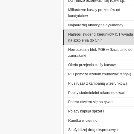
LOT może przetrwać i się rozwinąć
Miliardowe koszty prezentów od
kandydatów
Najbardziej atrakcyjne dywidendy
Najlepsi studenci kierunków ICT wyjadą
na szkolenia do Chin
Nowoczesny blok PGE w Szczecinie do
zamrażarki
Oferta przejęcia ciąży kursowi
PIR pomoże Azotom zbudować fabrykę
Plus rusza z kampanią wizerunkową
Pobity siedmioletni rekord notowań
Poczta otwiera się na rywali
Polacy kupują sprzęt IT
Randka w ciemno
Strefy bliżej dróg ekspresowych