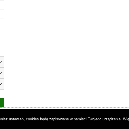
as
|
Regulamin
|
Reklama
|
Napisz do nas
|
Kontakt
|
Pliki cookies
|
Dek
mienisz ustawień, cookies będą zapisywane w pamięci Twojego urządzenia.
Wię
© Copyright by Gremi Media SA