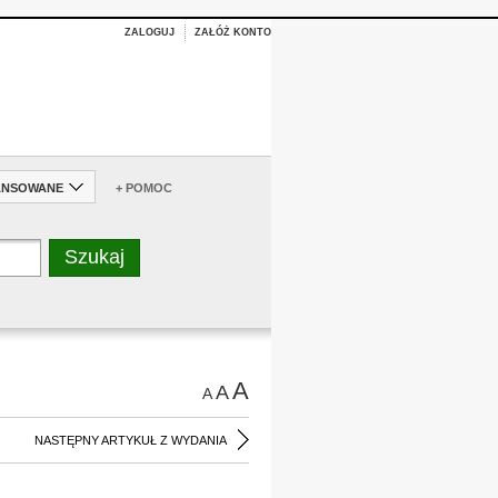
ZALOGUJ
ZAŁÓŻ KONTO
ANSOWANE
+ POMOC
A
A
A
NASTĘPNY ARTYKUŁ Z WYDANIA