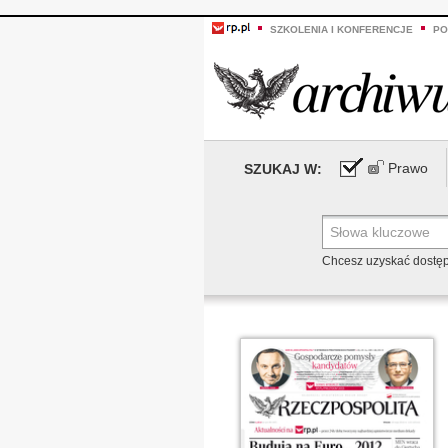
SZKOLENIA I KONFERENCJE
PO
Prawo
SZUKAJ W:
Chcesz uzyskać dostę