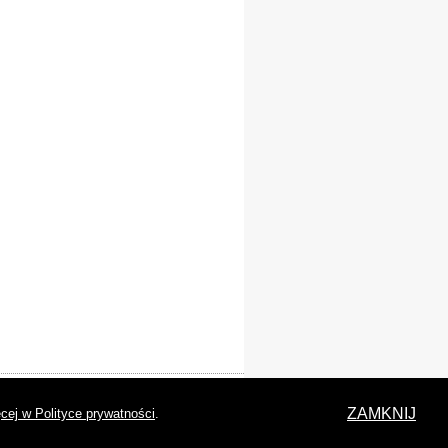
laracja dostępności
ZAMKNIJ
cej w Polityce prywatności
.