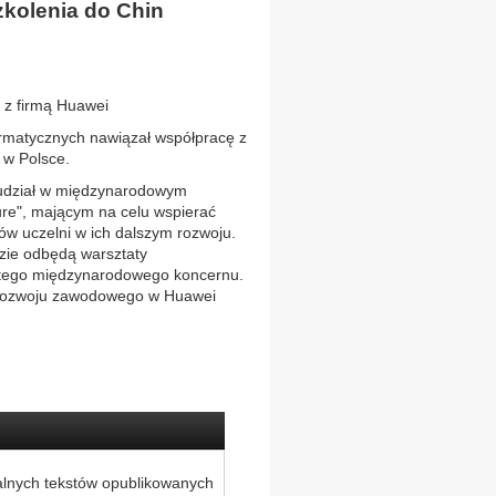
zkolenia do Chin
 z firmą Huawei
ormatycznych nawiązał współpracę z
 w Polsce.
 udział w międzynarodowym
ure", mającym na celu wspierać
ów uczelni w ich dalszym rozwoju.
dzie odbędą warsztaty
 tego międzynarodowego koncernu.
ć rozwoju zawodowego w Huawei
alnych tekstów opublikowanych