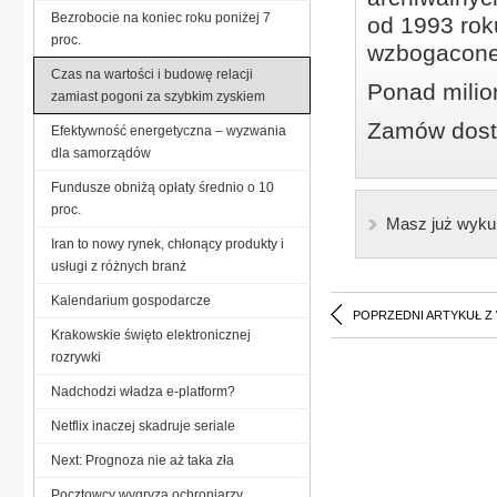
Bezrobocie na koniec roku poniżej 7
od 1993 roku
proc.
wzbogacone
Czas na wartości i budowę relacji
Ponad milio
zamiast pogoni za szybkim zyskiem
Zamów dostę
Efektywność energetyczna – wyzwania
dla samorządów
Fundusze obniżą opłaty średnio o 10
proc.
Masz już wyku
Iran to nowy rynek, chłonący produkty i
usługi z różnych branż
Kalendarium gospodarcze
POPRZEDNI ARTYKUŁ Z
Krakowskie święto elektronicznej
rozrywki
Nadchodzi władza e-platform?
Netflix inaczej skadruje seriale
Next: Prognoza nie aż taka zła
Pocztowcy wygryzą ochroniarzy