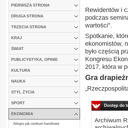
PIERWSZA STRONA
Rewidentów i 
DRUGA STRONA
podczas semina
wartości".
TRZECIA STRONA
Spotkanie, któr
KRAJ
ekonomistów, n
ŚWIAT
było częścią p
Kongresu Ekon
PUBLICYSTYKA, OPINIE
2017, która w p
KULTURA
Gra drapież
NAUKA
„Rzeczpospolit
STYL ŻYCIA
SPORT
Dostęp do tr
EKONOMIA
Archiwum Rz
Allegro jak centrum handlowe
archiwalnyc