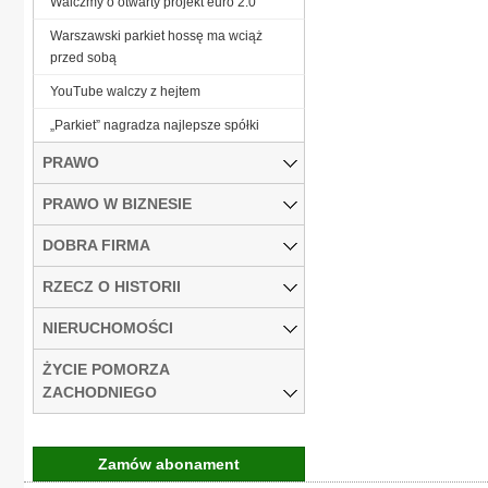
Walczmy o otwarty projekt euro 2.0
Warszawski parkiet hossę ma wciąż
przed sobą
YouTube walczy z hejtem
„Parkiet” nagradza najlepsze spółki
PRAWO
PRAWO W BIZNESIE
DOBRA FIRMA
RZECZ O HISTORII
NIERUCHOMOŚCI
ŻYCIE POMORZA
ZACHODNIEGO
Zamów abonament