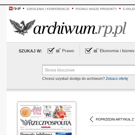
SZKOLENIA I KONFERENCJE
POZNAJ NASZE PRODUKTY
E-SKLE
Prawo
Ekonomia i biznes
SZUKAJ W:
Chcesz uzyskać dostęp do archiwum?
Zobacz ofertę
POPRZEDNI ARTYKUŁ Z