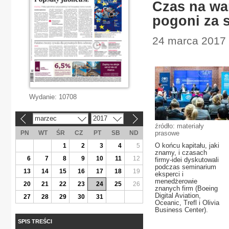
Czas na war
pogoni za 
24 marca 2017 
Wydanie:
10708
marzec
2017
«
»
źródło: materiały
PN
WT
ŚR
CZ
PT
SB
ND
prasowe
O końcu kapitału, jaki
1
2
3
4
5
znamy, i czasach
6
7
8
9
10
11
12
firmy-idei dyskutowali
podczas seminarium
13
14
15
16
17
18
19
eksperci i
menedżerowie
20
21
22
23
24
25
26
znanych firm (Boeing
Digital Aviation,
27
28
29
30
31
Oceanic, Trefl i Olivia
Business Center).
SPIS TREŚCI