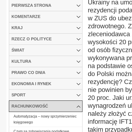
Ukrainy na umow
PIERWSZA STRONA
rezydencji poda
KOMENTARZE
w ZUS do ubez
zdrowotnego. Z
KRAJ
zleceniodawca 
RZECZ O POLITYCE
wysokości 20 p
od osób fizyczn
ŚWIAT
wykonywana prz
KULTURA
na podstawie o
PRAWO CO DNIA
do Polski możn
rezydencję? Cz
EKONOMIA I RYNEK
nie powinien b
SPORT
20 proc. Jaki u
wynagrodzeń ukr
RACHUNKOWOŚĆ
należy złożyć c
Automatyzacja – nowy sprzymierzeniec
informację IFT
księgowego
takim przypadk
Czym są zobowiązania podatkowe