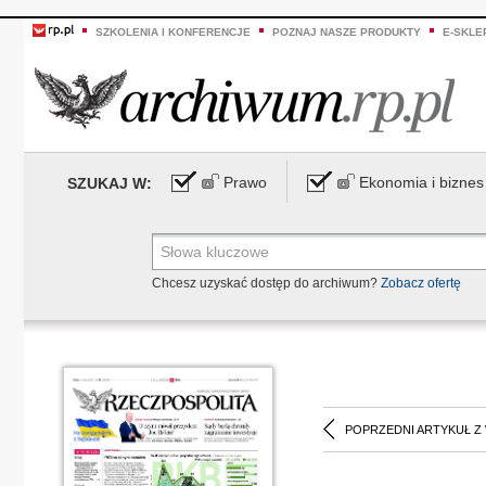
SZKOLENIA I KONFERENCJE
POZNAJ NASZE PRODUKTY
E-SKLE
Prawo
Ekonomia i biznes
SZUKAJ W:
Chcesz uzyskać dostęp do archiwum?
Zobacz ofertę
POPRZEDNI ARTYKUŁ Z