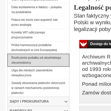
Legalność p
Data wystawienia e-faktury – pułapka
na podatników
Stan faktyczny 
Fiskus nie może sam wypełnić luki
Polski w wynik
przez analogię
legalizacji pob
Korekta VAT odliczanego
proporcjonalnie
Dostęp do tr
Próba harmonizacji podatków
dochodowych w Unii Europejskiej
Archiwum Rz
Rozliczenie podatku od ukraińskiego
archiwalnyc
zleceniobiorcy
od 1993 roku
Ulga dla młodych zawodników
wzbogacone
niewykluczona
Ponad milio
Zasady stosowania płatności zbiorczych
w ramach mechanizmu podzielonej
Zamów dostę
płatności
SĄDY I PROKURATURA
RAPORTY RZ