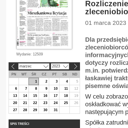
Rozliczeni
zleceniobi
01 marca 2023 
Dla przedsięb
zleceniobiorcó
informacyjnych
Wydanie:
12509
dotyczy rozli
marzec
2023
«
»
m.in. potwier
PN
WT
ŚR
CZ
PT
SB
ND
łaskawiej trak
1
2
3
4
5
pisemne oświa
6
7
8
9
10
11
12
W celu zobrazo
13
14
15
16
17
18
19
oskładkować wy
20
21
22
23
24
25
26
27
28
29
30
31
następującym p
Spółka zatrudni
SPIS TREŚCI