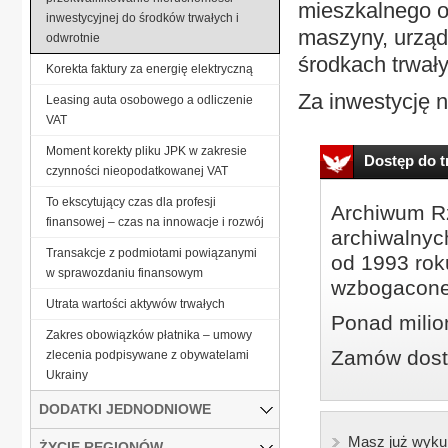
mieszkalnego o
inwestycyjnej do środków trwałych i
maszyny, urząd
odwrotnie
środkach trwały
Korekta faktury za energię elektryczną
Za inwestycję n
Leasing auta osobowego a odliczenie
VAT
Moment korekty pliku JPK w zakresie
Dostęp do tr
czynności nieopodatkowanej VAT
To ekscytujący czas dla profesji
Archiwum Rz
finansowej – czas na innowacje i rozwój
archiwalnyc
Transakcje z podmiotami powiązanymi
od 1993 roku
w sprawozdaniu finansowym
wzbogacone
Utrata wartości aktywów trwałych
Ponad milio
Zakres obowiązków płatnika – umowy
Zamów dostę
zlecenia podpisywane z obywatelami
Ukrainy
DODATKI JEDNODNIOWE
Masz już wyku
ŻYCIE REGIONÓW