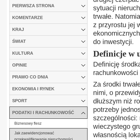
PIERWSZA STRONA
sytuacji nieruc
trwałe. Natomia
KOMENTARZE
z przyrostu jej
KRAJ
ekonomicznych 
do inwestycji.
ŚWIAT
Definicje w
KULTURA
Definicję środk
OPINIE
rachunkowości o
PRAWO CO DNIA
Za środki trwał
EKONOMIA I RYNEK
nimi, o przewi
dłuższym niż r
SPORT
potrzeby jednos
PODATKI I RACHUNKOWOŚĆ
szczególności:
Biznesowy flesz
wieczystego gr
Jak zaewidencjonować
własnością loka
przekwalifikowanie nieruchomości