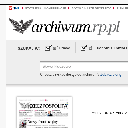
SZKOLENIA I KONFERENCJE
POZNAJ NASZE PRODUKTY
E-SKLE
Prawo
Ekonomia i biznes
SZUKAJ W:
Chcesz uzyskać dostęp do archiwum?
Zobacz ofertę
POPRZEDNI ARTYKUŁ Z