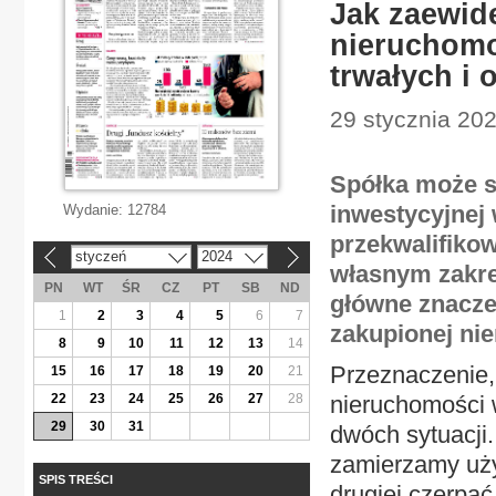
Jak zaewid
nieruchomo
trwałych i 
29 stycznia 20
Spółka może s
inwestycyjnej 
Wydanie:
12784
przekwalifiko
styczeń
2024
«
»
własnym zakre
PN
WT
ŚR
CZ
PT
SB
ND
główne znaczen
1
2
3
4
5
6
7
zakupionej ni
8
9
10
11
12
13
14
Przeznaczenie, 
15
16
17
18
19
20
21
22
23
24
25
26
27
28
nieruchomości 
29
30
31
dwóch sytuacji
zamierzamy uży
SPIS TREŚCI
drugiej czerpać