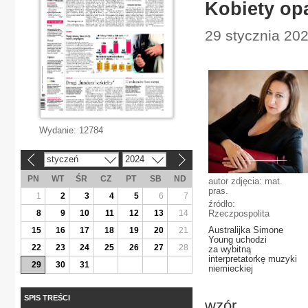
Kobiety op
29 stycznia 202
Wydanie:
12784
styczeń
2024
«
»
PN
WT
ŚR
CZ
PT
SB
ND
autor zdjęcia: mat.
pras.
1
2
3
4
5
6
7
źródło:
8
9
10
11
12
13
14
Rzeczpospolita
Australijka Simone
15
16
17
18
19
20
21
Young uchodzi
22
23
24
25
26
27
28
za wybitną
interpretatorkę muzyki
29
30
31
niemieckiej
SPIS TREŚCI
wzór.