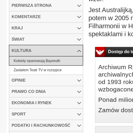
PIERWSZA STRONA
Jest Australijk
KOMENTARZE
potem w 2005 r.
Filharmonii w 
KRAJ
spektaklami i k
ŚWIAT
KULTURA
Dostęp do tr
Kobiety opanowują Bayreuth
Archiwum Rz
Zastałem Teatr TV w rozsypce
archiwalnyc
OPINIE
od 1993 roku
wzbogacone
PRAWO CO DNIA
Ponad milio
EKONOMIA I RYNEK
Zamów dostę
SPORT
PODATKI I RACHUNKOWOŚĆ