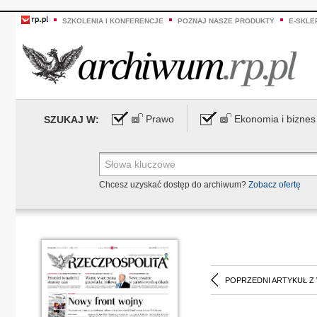
SZKOLENIA I KONFERENCJE
POZNAJ NASZE PRODUKTY
E-SKLE
Prawo
Ekonomia i biznes
SZUKAJ W:
Chcesz uzyskać dostęp do archiwum?
Zobacz ofertę
POPRZEDNI ARTYKUŁ Z