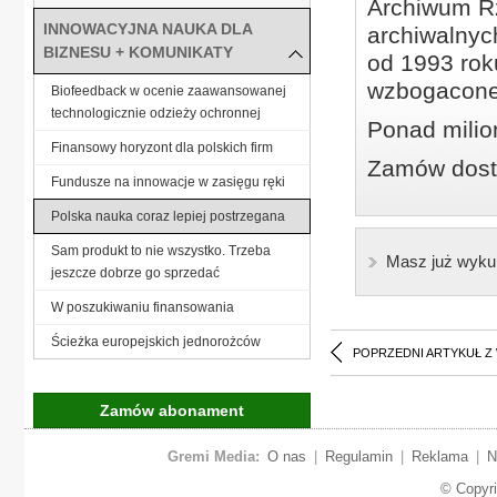
Archiwum Rz
INNOWACYJNA NAUKA DLA
archiwalnyc
BIZNESU + KOMUNIKATY
od 1993 roku
wzbogacone
Biofeedback w ocenie zaawansowanej
technologicznie odzieży ochronnej
Ponad milio
Finansowy horyzont dla polskich firm
Zamów dostę
Fundusze na innowacje w zasięgu ręki
Polska nauka coraz lepiej postrzegana
Sam produkt to nie wszystko. Trzeba
Masz już wyku
jeszcze dobrze go sprzedać
W poszukiwaniu finansowania
Ścieżka europejskich jednorożców
POPRZEDNI ARTYKUŁ Z
Zamów abonament
Gremi Media:
O nas
|
Regulamin
|
Reklama
|
N
© Copyr