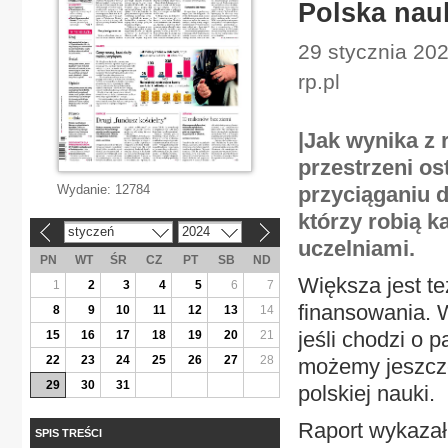
Polska nauk
29 stycznia 20
rp.pl
|Jak wynika z
przestrzeni os
Wydanie:
12784
przyciąganiu 
którzy robią k
styczeń
2024
«
»
uczelniami.
PN
WT
ŚR
CZ
PT
SB
ND
Większa jest t
1
2
3
4
5
6
7
finansowania. 
8
9
10
11
12
13
14
jeśli chodzi o 
15
16
17
18
19
20
21
22
23
24
25
26
27
28
możemy jeszcze
29
30
31
polskiej nauki.
Raport wykazał,
SPIS TREŚCI