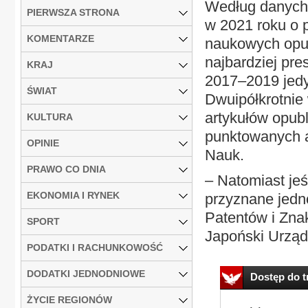
Według danych 
PIERWSZA STRONA
w 2021 roku o p
KOMENTARZE
naukowych opub
najbardziej pre
KRAJ
2017–2019 jedyn
ŚWIAT
Dwuipółkrotnie
artykułów opub
KULTURA
punktowanych a
OPINIE
Nauk.
PRAWO CO DNIA
– Natomiast jeś
EKONOMIA I RYNEK
przyznane jedn
Patentów i Zn
SPORT
Japoński Urząd
PODATKI I RACHUNKOWOŚĆ
DODATKI JEDNODNIOWE
Dostęp do tr
ŻYCIE REGIONÓW