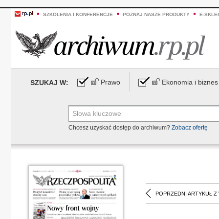
SZKOLENIA I KONFERENCJE
POZNAJ NASZE PRODUKTY
E-SKLE
Prawo
Ekonomia i biznes
SZUKAJ W:
Chcesz uzyskać dostęp do archiwum?
Zobacz ofertę
POPRZEDNI ARTYKUŁ Z