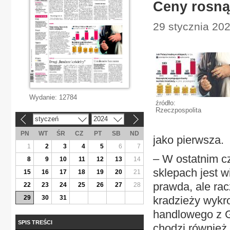
Ceny rosną
29 stycznia 2024
Wydanie:
12784
źródło:
Rzeczpospolita
styczeń
2024
«
»
PN
WT
ŚR
CZ
PT
SB
ND
jako pierwsza.
1
2
3
4
5
6
7
– W ostatnim c
8
9
10
11
12
13
14
sklepach jest w
15
16
17
18
19
20
21
prawda, ale rac
22
23
24
25
26
27
28
29
30
31
kradzieży wykr
handlowego z Gr
SPIS TREŚCI
chodzi również