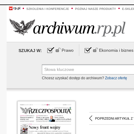
SZKOLENIA I KONFERENCJE
POZNAJ NASZE PRODUKTY
E-SKLE
Prawo
Ekonomia i biznes
SZUKAJ W:
Chcesz uzyskać dostęp do archiwum?
Zobacz ofertę
POPRZEDNI ARTYKUŁ Z