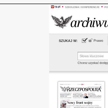
SZKOLENIA I KONFERENCJE
PO
Prawo
SZUKAJ W:
Chcesz uzyskać dostę