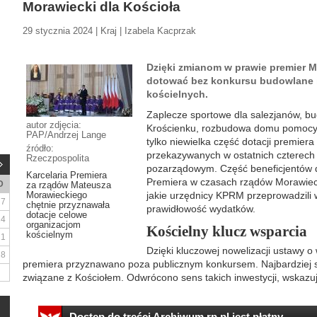
Morawiecki dla Kościoła
29 stycznia 2024 | Kraj | Izabela Kacprzak
Dzięki zmianom w prawie premier 
dotować bez konkursu budowlane i
kościelnych.
Zaplecze sportowe dla salezjanów, bu
autor zdjęcia:
Krościenku, rozbudowa domu pomocy s
PAP/Andrzej Lange
tylko niewielka część dotacji premie
źródło:
przekazywanych w ostatnich czterech
Rzeczpospolita
pozarządowym. Część beneficjentów do
Karcelaria Premiera
Premiera w czasach rządów Morawieck
D
za rządów Mateusza
Morawieckiego
jakie urzędnicy KPRM przeprowadzili w
7
chętnie przyznawała
prawidłowość wydatków.
dotacje celowe
14
organizacjom
Kościelny klucz wsparcia
kościelnym
21
Dzięki kluczowej nowelizacji ustawy o 
28
premiera przyznawano poza publicznym konkursem. Najbardziej s
związane z Kościołem. Odwrócono sens takich inwestycji, wskazują
Dostęp do treści Archiwum.rp.pl jest płatny.