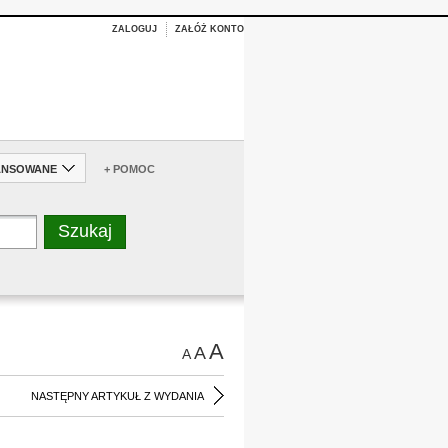
ZALOGUJ
ZAŁÓŻ KONTO
ANSOWANE
+ POMOC
A
A
A
NASTĘPNY ARTYKUŁ Z WYDANIA