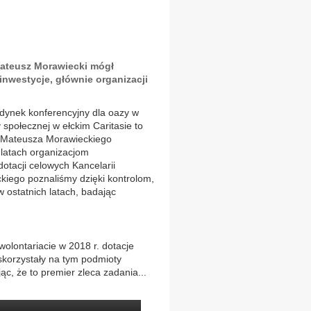
Mateusz Morawiecki mógł
nwestycje, głównie organizacji
dynek konferencyjny dla oazy w
połecznej w ełckim Caritasie to
ra Mateusza Morawieckiego
 latach organizacjom
tacji celowych Kancelarii
iego poznaliśmy dzięki kontrolom,
 ostatnich latach, badając
wolontariacie w 2018 r. dotacje
korzystały na tym podmioty
c, że to premier zleca zadania...