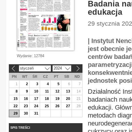
Badania na
edukacja
29 stycznia 202
| Instytut Nen
jest obecnie 
centrów badań
Wydanie:
12784
parametryzacj
styczeń
2024
«
»
konsekwentnie
PN
WT
ŚR
CZ
PT
SB
ND
jednostek pos
1
2
3
4
5
6
7
Działalność Ins
8
9
10
11
12
13
14
badaniach nauk
15
16
17
18
19
20
21
edukacji. Główn
22
23
24
25
26
27
28
29
30
31
metodach diagn
neurodegenerac
SPIS TREŚCI
cukrzycy oraz i