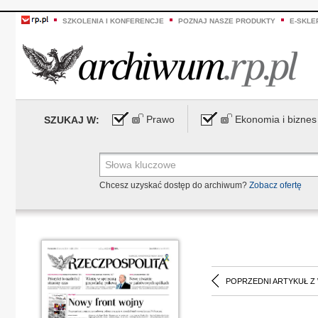
SZKOLENIA I KONFERENCJE
POZNAJ NASZE PRODUKTY
E-SKLE
Prawo
Ekonomia i biznes
SZUKAJ W:
Chcesz uzyskać dostęp do archiwum?
Zobacz ofertę
POPRZEDNI ARTYKUŁ Z