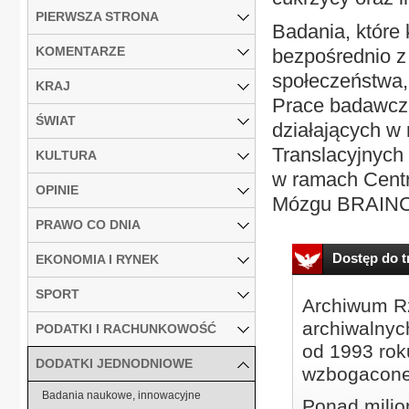
PIERWSZA STRONA
Badania, które
KOMENTARZE
bezpośrednio z
społeczeństwa,
KRAJ
Prace badawcz
ŚWIAT
działających 
Translacyjnych
KULTURA
w ramach Centr
OPINIE
Mózgu BRAINCI
PRAWO CO DNIA
Dostęp do tr
EKONOMIA I RYNEK
SPORT
Archiwum Rz
archiwalnyc
PODATKI I RACHUNKOWOŚĆ
od 1993 roku
DODATKI JEDNODNIOWE
wzbogacone
Badania naukowe, innowacyjne
Ponad milio