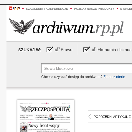
SZKOLENIA I KONFERENCJE
POZNAJ NASZE PRODUKTY
E-SKLE
Prawo
Ekonomia i biznes
SZUKAJ W:
Chcesz uzyskać dostęp do archiwum?
Zobacz ofertę
POPRZEDNI ARTYKUŁ Z