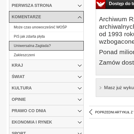
Dostęp do tr
PIERWSZA STRONA
KOMENTARZE
Archiwum Rz
archiwalnyc
Może czas unowocześnić WOŚP
od 1993 roku
PiS jak zdarta płyta
wzbogacone
Uniwersalna Zagłada?
Ponad milio
Zakleszczeni
Zamów dostę
KRAJ
ŚWIAT
Masz już wyku
KULTURA
OPINIE
PRAWO CO DNIA
POPRZEDNI ARTYKUŁ Z
EKONOMIA I RYNEK
SPORT