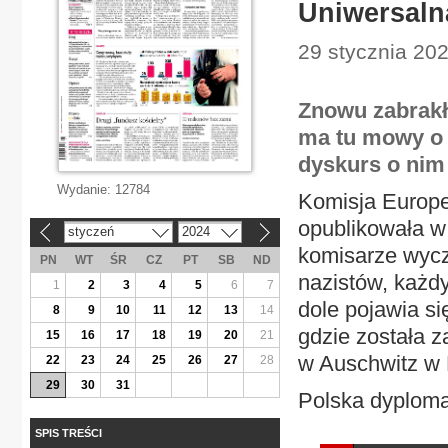
Uniwersaln
29 stycznia 20
Znowu zabrakło
ma tu mowy o 
dyskurs o nim 
Wydanie:
12784
Komisja Europe
opublikowała w
styczeń
2024
«
»
komisarze wycz
PN
WT
ŚR
CZ
PT
SB
ND
nazistów, każdy
1
2
3
4
5
6
7
dole pojawia si
8
9
10
11
12
13
14
gdzie została z
15
16
17
18
19
20
21
w Auschwitz w 
22
23
24
25
26
27
28
29
30
31
Polska dyplomac
SPIS TREŚCI