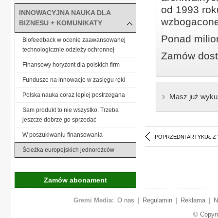
od 1993 roku
INNOWACYJNA NAUKA DLA
wzbogacone
BIZNESU + KOMUNIKATY
Ponad milio
Biofeedback w ocenie zaawansowanej
technologicznie odzieży ochronnej
Zamów dostę
Finansowy horyzont dla polskich firm
Fundusze na innowacje w zasięgu ręki
Polska nauka coraz lepiej postrzegana
Masz już wyku
Sam produkt to nie wszystko. Trzeba
jeszcze dobrze go sprzedać
W poszukiwaniu finansowania
POPRZEDNI ARTYKUŁ Z
Ścieżka europejskich jednorożców
Zamów abonament
Gremi Media:
O nas
|
Regulamin
|
Reklama
|
N
© Copyr