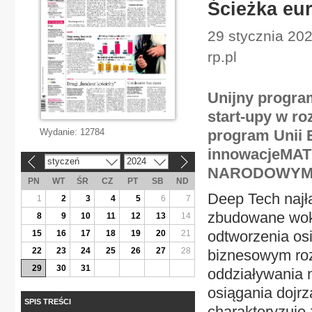
Ścieżka eu
29 stycznia 20
rp.pl
Unijny progra
start-upy w ro
Wydanie:
12784
program Unii E
innowacjeMA
styczeń
2024
«
»
NARODOWYM 
PN
WT
ŚR
CZ
PT
SB
ND
Deep Tech najł
1
2
3
4
5
6
7
zbudowane wokó
8
9
10
11
12
13
14
odtworzenia os
15
16
17
18
19
20
21
22
23
24
25
26
27
28
biznesowym roz
29
30
31
oddziaływania n
osiągania dojrz
SPIS TREŚCI
charakteryzuje