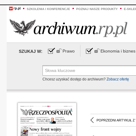
SZKOLENIA I KONFERENCJE
POZNAJ NASZE PRODUKTY
E-SKLE
Prawo
Ekonomia i biznes
SZUKAJ W:
Chcesz uzyskać dostęp do archiwum?
Zobacz ofertę
POPRZEDNI ARTYKUŁ Z