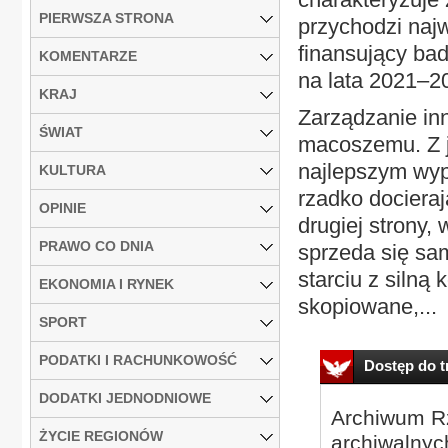
PIERWSZA STRONA
przychodzi najw
finansujący ba
KOMENTARZE
na lata 2021–2
KRAJ
Zarządzanie in
ŚWIAT
macoszemu. Z j
najlepszym wyp
KULTURA
rzadko docieraj
OPINIE
drugiej strony,
PRAWO CO DNIA
sprzeda się sa
starciu z silną
EKONOMIA I RYNEK
skopiowane,...
SPORT
PODATKI I RACHUNKOWOŚĆ
Dostęp do tr
DODATKI JEDNODNIOWE
Archiwum Rz
ŻYCIE REGIONÓW
archiwalnyc