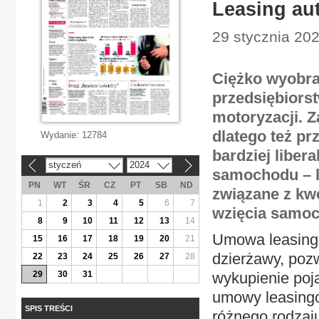
Leasing au
29 stycznia 20
Ciężko wyobraz
przedsiębiorst
motoryzacji. 
dlatego też pr
Wydanie:
12784
bardziej liber
styczeń
2024
«
»
samochodu – l
PN
WT
ŚR
CZ
PT
SB
ND
związane z kwe
1
2
3
4
5
6
7
wzięcia samoc
8
9
10
11
12
13
14
Umowa leasingo
15
16
17
18
19
20
21
dzierżawy, poz
22
23
24
25
26
27
28
29
30
31
wykupienie poj
umowy leasingo
SPIS TREŚCI
różnego rodzaju