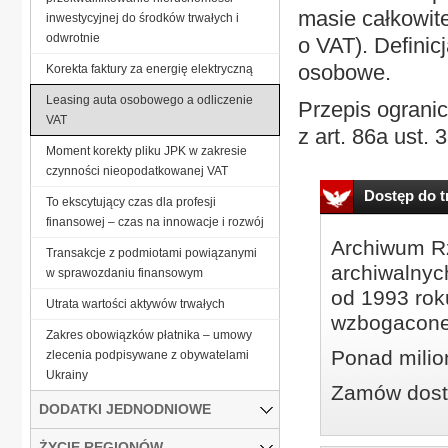
masie całkowite
inwestycyjnej do środków trwałych i
odwrotnie
o VAT). Defini
osobowe.
Korekta faktury za energię elektryczną
Leasing auta osobowego a odliczenie
Przepis ogranic
VAT
z art. 86a ust. 
Moment korekty pliku JPK w zakresie
czynności nieopodatkowanej VAT
Dostęp do tr
To ekscytujący czas dla profesji
finansowej – czas na innowacje i rozwój
Archiwum Rz
Transakcje z podmiotami powiązanymi
archiwalnyc
w sprawozdaniu finansowym
od 1993 roku
Utrata wartości aktywów trwałych
wzbogacone
Zakres obowiązków płatnika – umowy
Ponad milio
zlecenia podpisywane z obywatelami
Ukrainy
Zamów dostę
DODATKI JEDNODNIOWE
ŻYCIE REGIONÓW