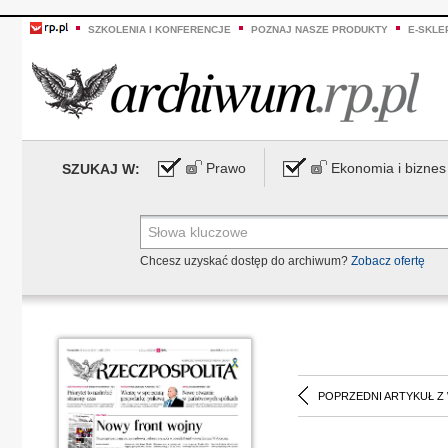
SZKOLENIA I KONFERENCJE
POZNAJ NASZE PRODUKTY
E-SKLE
Prawo
Ekonomia i biznes
SZUKAJ W:
Chcesz uzyskać dostęp do archiwum?
Zobacz ofertę
POPRZEDNI ARTYKUŁ Z