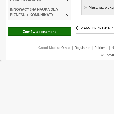
Masz już wyku
INNOWACYJNA NAUKA DLA
BIZNESU + KOMUNIKATY
POPRZEDNI ARTYKUŁ Z
Zamów abonament
Gremi Media:
O nas
|
Regulamin
|
Reklama
|
N
© Copyr