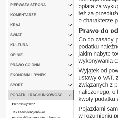
PIERWSZA STRONA
opłata za wyku
też za przedłuż
KOMENTARZE
o charakterze
KRAJ
Prawo do od
ŚWIAT
Co do zasady, 
KULTURA
podatku należn
jakim nabyte t
OPINIE
wykonywania c
PRAWO CO DNIA
Wyjątek od powy
EKONOMIA I RYNEK
ustawy o VAT, 
związanych z 
SPORT
naliczonego, o 
PODATKI I RACHUNKOWOŚĆ
kwoty podatku w
Biznesowy flesz
Pojazdami sam
Jak zaewidencjonować
w rozumieniu p
przekwalifikowanie nieruchomości