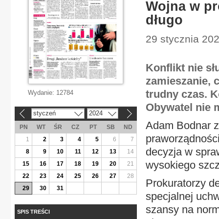
Wojna w pro
długo
29 stycznia 202
Konflikt nie s
zamieszanie, 
trudny czas. 
Wydanie:
12784
Obywatel nie m
styczeń
2024
«
»
Adam Bodnar za
PN
WT
ŚR
CZ
PT
SB
ND
praworządności 
1
2
3
4
5
6
7
decyzja w spra
8
9
10
11
12
13
14
wysokiego szcz
15
16
17
18
19
20
21
22
23
24
25
26
27
28
Prokuratorzy d
29
30
31
specjalnej uchw
szansy na norma
SPIS TREŚCI