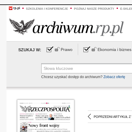
SZKOLENIA I KONFERENCJE
POZNAJ NASZE PRODUKTY
E-SKLE
Prawo
Ekonomia i biznes
SZUKAJ W:
Chcesz uzyskać dostęp do archiwum?
Zobacz ofertę
POPRZEDNI ARTYKUŁ Z