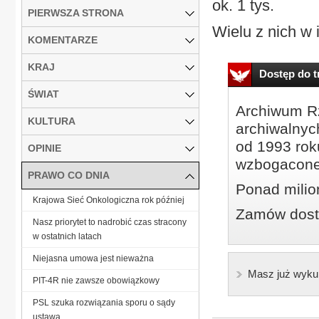
ok. 1 tys.
PIERWSZA STRONA
Wielu z nich w 
KOMENTARZE
KRAJ
Dostęp do tr
ŚWIAT
Archiwum Rz
KULTURA
archiwalnyc
od 1993 roku
OPINIE
wzbogacone
PRAWO CO DNIA
Ponad milio
Krajowa Sieć Onkologiczna rok później
Zamów dostę
Nasz priorytet to nadrobić czas stracony
w ostatnich latach
Niejasna umowa jest nieważna
Masz już wyku
PIT-4R nie zawsze obowiązkowy
PSL szuka rozwiązania sporu o sądy
ustawą