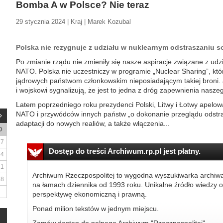
Bomba A w Polsce? Nie teraz
29 stycznia 2024 | Kraj | Marek Kozubal
Polska nie rezygnuje z udziału w nuklearnym odstraszaniu s
Po zmianie rządu nie zmieniły się nasze aspiracje związane z ud
NATO. Polska nie uczestniczy w programie „Nuclear Sharing”, któ
jądrowych państwom członkowskim nieposiadającym takiej broni. J
i wojskowi sygnalizują, że jest to jedna z dróg zapewnienia nasz
Latem poprzedniego roku prezydenci Polski, Litwy i Łotwy apelow
NATO i przywódców innych państw „o dokonanie przeglądu odstra
adaptacji do nowych realiów, a także włączenia...
D
7
Dostęp do treści Archiwum.rp.pl jest płatny.
14
21
Archiwum Rzeczpospolitej to wygodna wyszukiwarka archiw
28
na łamach dziennika od 1993 roku. Unikalne źródło wiedzy o
perspektywę ekonomiczną i prawną.
Ponad milion tekstów w jednym miejscu.