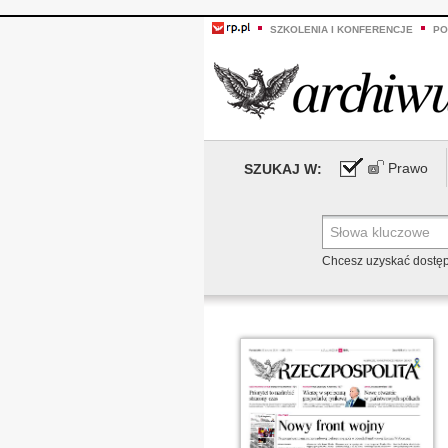
SZKOLENIA I KONFERENCJE
PO
Prawo
SZUKAJ W:
Chcesz uzyskać dostę