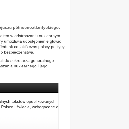
ojuszu północnoatlantyckiego.
ziałem w odstraszaniu nuklearnym
ry umożliwia udostępnienie głowic
ednak co jakiś czas polscy politycy
ego bezpieczeństwa.
ali do sekretarza generalnego
szania nuklearnego i jego
alnych tekstów opublikowanych
 Polsce i świecie, wzbogacone o