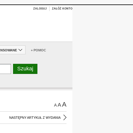
ZALOGUJ
ZAŁÓŻ KONTO
ANSOWANE
+ POMOC
A
A
A
NASTĘPNY ARTYKUŁ Z WYDANIA