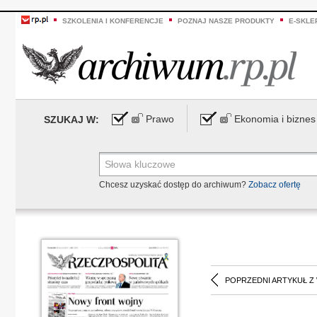
SZKOLENIA I KONFERENCJE
POZNAJ NASZE PRODUKTY
E-SKLE
Prawo
Ekonomia i biznes
SZUKAJ W:
Chcesz uzyskać dostęp do archiwum?
Zobacz ofertę
POPRZEDNI ARTYKUŁ Z