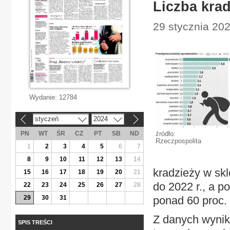
Liczba krad
29 stycznia 202
Wydanie:
12784
styczeń
2024
«
»
PN
WT
ŚR
CZ
PT
SB
ND
źródło:
Rzeczpospolita
1
2
3
4
5
6
7
8
9
10
11
12
13
14
kradzieży w sk
15
16
17
18
19
20
21
do 2022 r., a p
22
23
24
25
26
27
28
29
30
31
ponad 60 proc.
Z danych wynik
SPIS TREŚCI