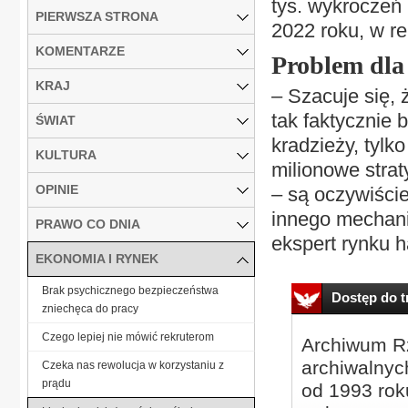
tys. wykroczeń 
PIERWSZA STRONA
2022 roku, w re
KOMENTARZE
Problem dla
KRAJ
– Szacuje się, 
tak faktycznie 
ŚWIAT
kradzieży, tylk
KULTURA
milionowe strat
OPINIE
– są oczywiści
innego mechani
PRAWO CO DNIA
ekspert rynku 
EKONOMIA I RYNEK
Brak psychicznego bezpieczeństwa
Dostęp do tr
zniechęca do pracy
Czego lepiej nie mówić rekruterom
Archiwum Rz
archiwalnyc
Czeka nas rewolucja w korzystaniu z
prądu
od 1993 roku