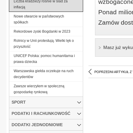
wzbogacone
Liczba kradzieży rośnie w ślad za
inflacją
Ponad milio
Nowe otwarcie w państwowych
Zamów dostę
spółkach
Rekordowe zyski Bogdanki w 2023
Rolnicy w Unii protestują. Wielki lęk o
przyszłość
Masz już wyku
UNICEF Polska: pomoc humanitarna i
prawa dziecka
Warszawska giełda oczekuje na ruch
POPRZEDNI ARTYKUŁ Z
decydentów
Zawsze wierzyłem w społeczną
gospodarkę rynkową
SPORT
PODATKI I RACHUNKOWOŚĆ
DODATKI JEDNODNIOWE