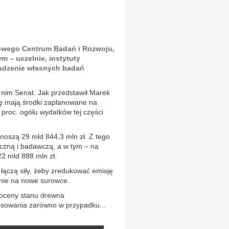
dowego Centrum Badań i Rozwoju,
m – uczelnie, instytuty
wadzenie własnych badań
ę nim Senat. Jak przedstawił Marek
kę mają środki zaplanowane na
 proc. ogółu wydatków tej części
ynoszą 29 mld 844,3 mln zł. Z tego
yczną i badawczą, a w tym – na
2 mld 888 mln zł.
ii łączą siły, żeby zredukować emisję
nie na nowe surowce.
 oceny stanu drewna
sowania zarówno w przypadku...