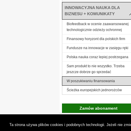
INNOWACYJNA NAUKA DLA
BIZNESU + KOMUNIKATY
Biofeedback w ocenie zaawansowanej
technologicznie odzieży ochronnej
Finansowy horyzont dla polskich firm
Fundusze na innowacje w zasięgu ręki
Polska nauka coraz lepiej postrzegana
Sam produkt to nie wszystko. Trzeba
jeszcze dobrze go sprzedać
W poszukiwaniu finansowania
Ścieżka europejskich jednorożców
Zamów abonament
Gremi Media:
O n
Ta strona używa plików cookies i podobnych technologii. Jeżeli nie z