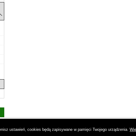
as
|
Regulamin
|
Reklama
|
Napisz do nas
|
Kontakt
|
Pliki cookies
|
Dek
mienisz ustawień, cookies będą zapisywane w pamięci Twojego urządzenia.
Wię
© Copyright by Gremi Media SA