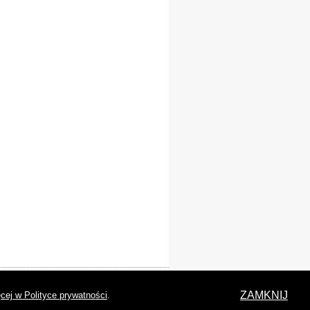
laracja dostępności
ZAMKNIJ
cej w Polityce prywatności
.