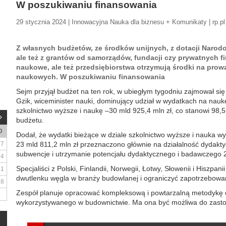
W poszukiwaniu finansowania
29 stycznia 2024 | Innowacyjna Nauka dla biznesu + Komunikaty | rp.pl
Z własnych budżetów, ze środków unijnych, z dotacji Naro
ale też z grantów od samorządów, fundacji czy prywatnych fir
naukowe, ale też przedsiębiorstwa otrzymują środki na pro
naukowych. W poszukiwaniu finansowania
Sejm przyjął budżet na ten rok, w ubiegłym tygodniu zajmował si
Gzik, wiceminister nauki, dominujący udział w wydatkach na nau
szkolnictwo wyższe i naukę –30 mld 925,4 mln zł, co stanowi 98,5
budżetu.
D
Dodał, że wydatki bieżące w dziale szkolnictwo wyższe i nauka w
7
23 mld 811,2 mln zł przeznaczono głównie na działalność dydakt
subwencje i utrzymanie potencjału dydaktycznego i badawczego 2
14
Specjaliści z Polski, Finlandii, Norwegii, Łotwy, Słowenii i Hiszpan
21
dwutlenku węgla w branży budowlanej i ograniczyć zapotrzebowa
28
Zespół planuje opracować kompleksową i powtarzalną metodykę
wykorzystywanego w budownictwie. Ma ona być możliwa do zasto