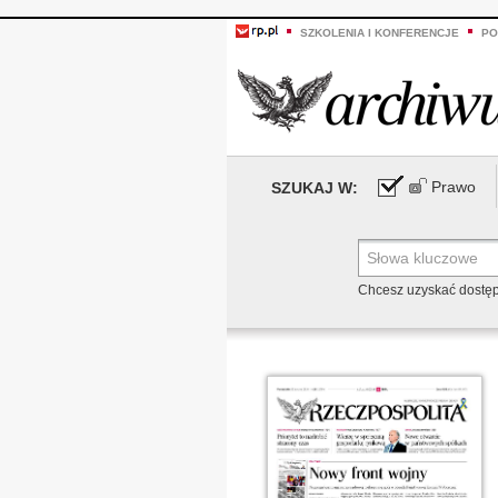
SZKOLENIA I KONFERENCJE
PO
Prawo
SZUKAJ W:
Chcesz uzyskać dostę