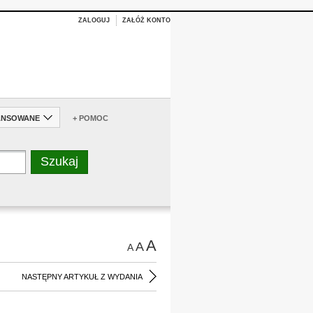
ZALOGUJ
ZAŁÓŻ KONTO
ANSOWANE
+ POMOC
A
A
A
NASTĘPNY ARTYKUŁ Z WYDANIA