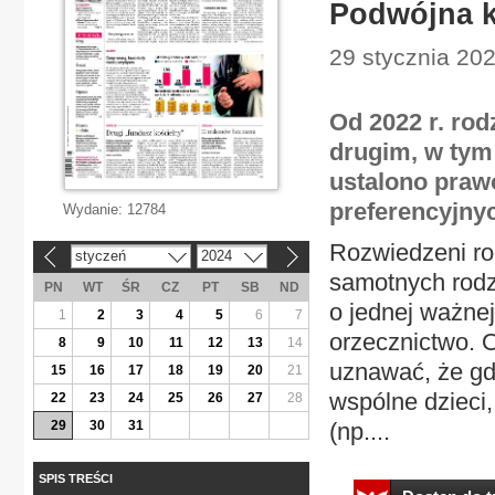
Podwójna k
29 stycznia 202
Od 2022 r. rod
drugim, w tym
ustalono prawo
preferencyjny
Wydanie:
12784
Rozwiedzeni rod
styczeń
2024
«
»
samotnych rodz
PN
WT
ŚR
CZ
PT
SB
ND
o jednej ważnej
1
2
3
4
5
6
7
orzecznictwo. 
8
9
10
11
12
13
14
uznawać, że gd
15
16
17
18
19
20
21
wspólne dzieci,
22
23
24
25
26
27
28
29
30
31
(np....
SPIS TREŚCI