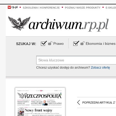
SZKOLENIA I KONFERENCJE
POZNAJ NASZE PRODUKTY
E-SKLE
Prawo
Ekonomia i biznes
SZUKAJ W:
Chcesz uzyskać dostęp do archiwum?
Zobacz ofertę
POPRZEDNI ARTYKUŁ Z