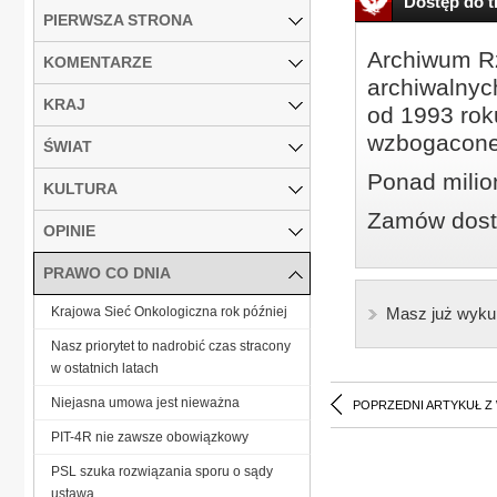
Dostęp do tr
PIERWSZA STRONA
Archiwum Rz
KOMENTARZE
archiwalnyc
KRAJ
od 1993 roku
wzbogacone
ŚWIAT
Ponad milio
KULTURA
Zamów dostę
OPINIE
PRAWO CO DNIA
Krajowa Sieć Onkologiczna rok później
Masz już wyku
Nasz priorytet to nadrobić czas stracony
w ostatnich latach
Niejasna umowa jest nieważna
POPRZEDNI ARTYKUŁ Z
PIT-4R nie zawsze obowiązkowy
PSL szuka rozwiązania sporu o sądy
ustawą