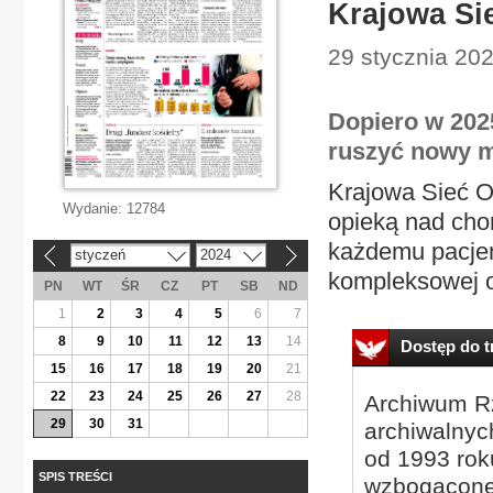
Krajowa Si
29 stycznia 202
Dopiero w 2025
ruszyć nowy m
Krajowa Sieć O
Wydanie:
12784
opieką nad cho
każdemu pacjen
styczeń
2024
«
»
kompleksowej op
PN
WT
ŚR
CZ
PT
SB
ND
1
2
3
4
5
6
7
8
9
10
11
12
13
14
Dostęp do tr
15
16
17
18
19
20
21
22
23
24
25
26
27
28
Archiwum Rz
29
30
31
archiwalnyc
od 1993 roku
SPIS TREŚCI
wzbogacone