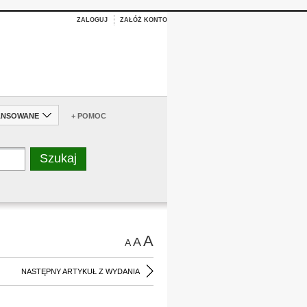
ZALOGUJ
ZAŁÓŻ KONTO
ANSOWANE
+ POMOC
A
A
A
NASTĘPNY ARTYKUŁ Z WYDANIA