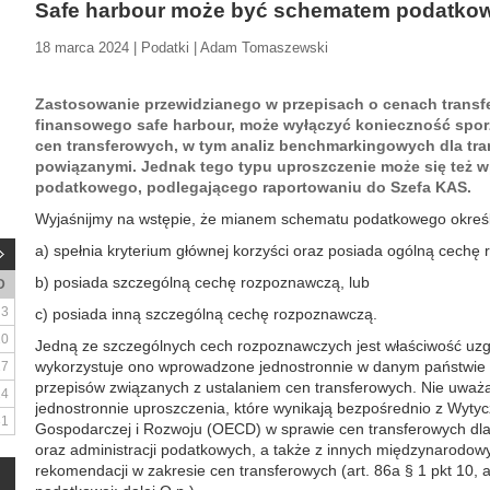
Safe harbour może być schematem podatk
18 marca 2024 | Podatki | Adam Tomaszewski
Zastosowanie przewidzianego w przepisach o cenach transf
finansowego safe harbour, może wyłączyć konieczność spor
cen transferowych, w tym analiz benchmarkingowych dla tra
powiązanymi. Jednak tego typu uproszczenie może się też w
podatkowego, podlegającego raportowaniu do Szefa KAS.
Wyjaśnijmy na wstępie, że mianem schematu podatkowego określa
a) spełnia kryterium głównej korzyści oraz posiada ogólną cechę
b) posiada szczególną cechę rozpoznawczą, lub
D
3
c) posiada inną szczególną cechę rozpoznawczą.
10
Jedną ze szczególnych cech rozpoznawczych jest właściwość uzg
wykorzystuje ono wprowadzone jednostronnie w danym państwie 
17
przepisów związanych z ustalaniem cen transferowych. Nie uważ
24
jednostronnie uproszczenia, które wynikają bezpośrednio z Wyty
31
Gospodarczej i Rozwoju (OECD) w sprawie cen transferowych dla
oraz administracji podatkowych, a także z innych międzynarodowy
rekomendacji w zakresie cen transferowych (art. 86a § 1 pkt 10, art