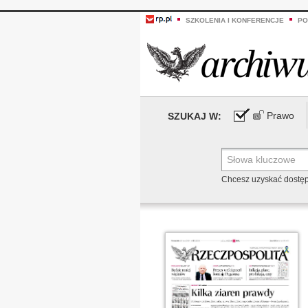
SZKOLENIA I KONFERENCJE
PO
Prawo
SZUKAJ W:
Chcesz uzyskać dostę