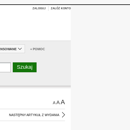
ZALOGUJ
ZAŁÓŻ KONTO
ANSOWANE
+ POMOC
A
A
A
NASTĘPNY ARTYKUŁ Z WYDANIA