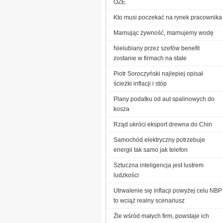
OZE
Kto musi poczekać na rynek pracownika
Marnując żywność, marnujemy wodę
Nielubiany przez szefów benefit
zostanie w firmach na stałe
Piotr Soroczyński najlepiej opisał
ścieżki inflacji i stóp
Plany podatku od aut spalinowych do
kosza
Rząd ukróci eksport drewna do Chin
Samochód elektryczny potrzebuje
energii tak samo jak telefon
Sztuczna inteligencja jest lustrem
ludzkości
Utrwalenie się inflacji powyżej celu NBP
to wciąż realny scenariusz
Źle wśród małych firm, powstaje ich