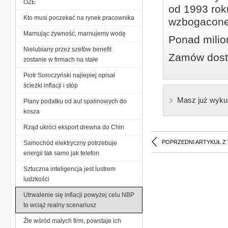
OZE
od 1993 roku
Kto musi poczekać na rynek pracownika
wzbogacone
Marnując żywność, marnujemy wodę
Ponad milio
Nielubiany przez szefów benefit
Zamów dostę
zostanie w firmach na stałe
Piotr Soroczyński najlepiej opisał
ścieżki inflacji i stóp
Masz już wyku
Plany podatku od aut spalinowych do
kosza
Rząd ukróci eksport drewna do Chin
POPRZEDNI ARTYKUŁ Z
Samochód elektryczny potrzebuje
energii tak samo jak telefon
Sztuczna inteligencja jest lustrem
ludzkości
Utrwalenie się inflacji powyżej celu NBP
to wciąż realny scenariusz
Źle wśród małych firm, powstaje ich