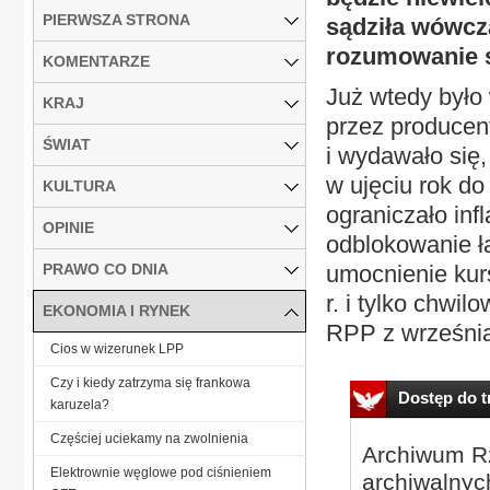
PIERWSZA STRONA
sądziła wówcz
rozumowanie s
KOMENTARZE
Już wtedy było 
KRAJ
przez producen
ŚWIAT
i wydawało się,
w ujęciu rok do
KULTURA
ograniczało inf
OPINIE
odblokowanie ła
PRAWO CO DNIA
umocnienie kur
r. i tylko chwi
EKONOMIA I RYNEK
RPP z września 
Cios w wizerunek LPP
Czy i kiedy zatrzyma się frankowa
Dostęp do tr
karuzela?
Częściej uciekamy na zwolnienia
Archiwum Rz
Elektrownie węglowe pod ciśnieniem
archiwalnyc