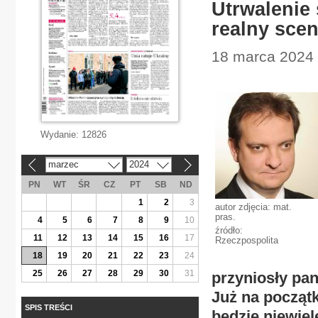
Utrwalenie 
realny scen
18 marca 2024 
Wydanie:
12826
marzec
2024
«
»
PN
WT
ŚR
CZ
PT
SB
ND
1
2
3
autor zdjęcia: mat.
pras.
4
5
6
7
8
9
10
źródło:
11
12
13
14
15
16
17
Rzeczpospolita
18
19
20
21
22
23
24
25
26
27
28
29
30
31
przyniosły pan
Już na początk
SPIS TREŚCI
będzie niewiele