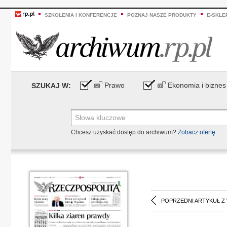
SZKOLENIA I KONFERENCJE
POZNAJ NASZE PRODUKTY
E-SKLE
Prawo
Ekonomia i biznes
SZUKAJ W:
Chcesz uzyskać dostęp do archiwum?
Zobacz ofertę
POPRZEDNI ARTYKUŁ Z