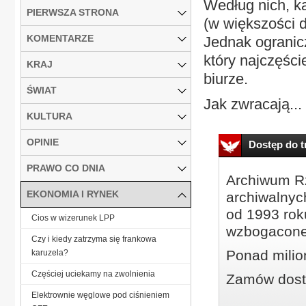
Według nich, k
PIERWSZA STRONA
(w większości d
KOMENTARZE
Jednak ogranicz
który najczęści
KRAJ
biurze.
ŚWIAT
Jak zwracają...
KULTURA
OPINIE
Dostęp do tr
PRAWO CO DNIA
Archiwum Rz
EKONOMIA I RYNEK
archiwalnyc
od 1993 roku
Cios w wizerunek LPP
wzbogacone
Czy i kiedy zatrzyma się frankowa
Ponad milio
karuzela?
Częściej uciekamy na zwolnienia
Zamów dostę
Elektrownie węglowe pod ciśnieniem