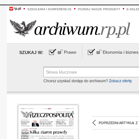
SZKOLENIA I KONFERENCJE
POZNAJ NASZE PRODUKTY
E-SKLE
Prawo
Ekonomia i biznes
SZUKAJ W:
Chcesz uzyskać dostęp do archiwum?
Zobacz ofertę
POPRZEDNI ARTYKUŁ Z