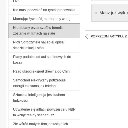
OZE
Kto musi poczekać na rynek pracownika
Masz już wyku
Marnując żywność, marnujemy wodę
Nielubiany przez szefów benefit
zostanie w firmach na stałe
POPRZEDNI ARTYKUŁ Z
Piotr Soroczyński najlepiej opisał
ścieżki inflacji i stóp
Plany podatku od aut spalinowych do
kosza
Rząd ukróci eksport drewna do Chin
Samochód elektryczny potrzebuje
energii tak samo jak telefon
Sztuczna inteligencja jest lustrem
ludzkości
Utrwalenie się inflacji powyżej celu NBP
to wciąż realny scenariusz
Źle wśród małych firm, powstaje ich