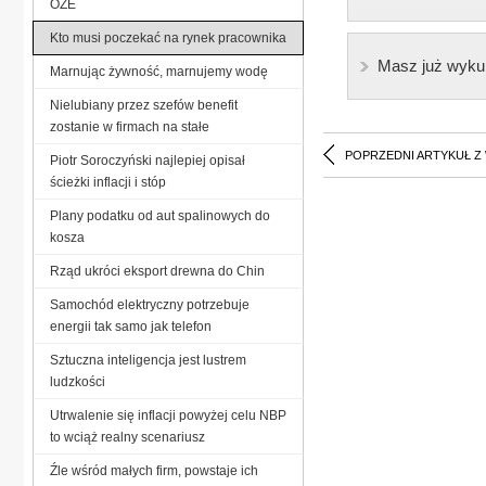
OZE
Kto musi poczekać na rynek pracownika
Masz już wyku
Marnując żywność, marnujemy wodę
Nielubiany przez szefów benefit
zostanie w firmach na stałe
POPRZEDNI ARTYKUŁ Z
Piotr Soroczyński najlepiej opisał
ścieżki inflacji i stóp
Plany podatku od aut spalinowych do
kosza
Rząd ukróci eksport drewna do Chin
Samochód elektryczny potrzebuje
energii tak samo jak telefon
Sztuczna inteligencja jest lustrem
ludzkości
Utrwalenie się inflacji powyżej celu NBP
to wciąż realny scenariusz
Źle wśród małych firm, powstaje ich