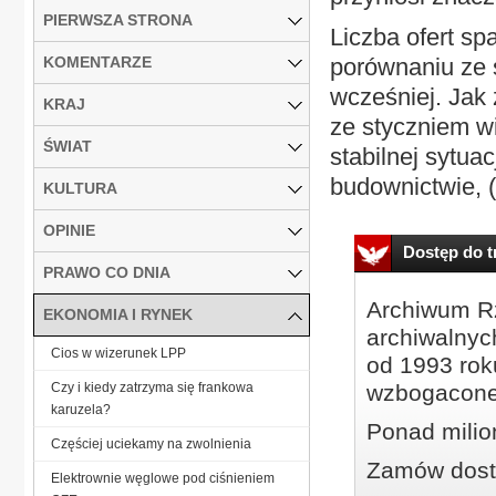
PIERWSZA STRONA
Liczba ofert sp
KOMENTARZE
porównaniu ze s
wcześniej. Jak
KRAJ
ze styczniem w
ŚWIAT
stabilnej sytuac
budownictwie, (
KULTURA
OPINIE
Dostęp do tr
PRAWO CO DNIA
Archiwum Rz
EKONOMIA I RYNEK
archiwalnyc
Cios w wizerunek LPP
od 1993 roku
Czy i kiedy zatrzyma się frankowa
wzbogacone
karuzela?
Ponad milio
Częściej uciekamy na zwolnienia
Zamów dostę
Elektrownie węglowe pod ciśnieniem