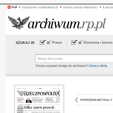
SZKOLENIA I KONFERENCJE
POZNAJ NASZE PRODUKTY
E-SKLE
Prawo
Ekonomia i biznes
SZUKAJ W:
Chcesz uzyskać dostęp do archiwum?
Zobacz ofertę
POPRZEDNI ARTYKUŁ Z