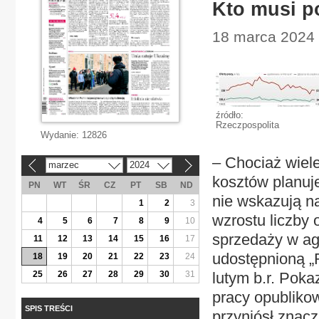
Kto musi p
18 marca 2024 |
źródło:
Rzeczpospolita
Wydanie:
12826
– Chociaż wiele
marzec
2024
«
»
kosztów planuj
PN
WT
ŚR
CZ
PT
SB
ND
nie wskazują n
1
2
3
wzrostu liczby 
4
5
6
7
8
9
10
sprzedaży w ag
11
12
13
14
15
16
17
udostępnioną „R
18
19
20
21
22
23
24
25
26
27
28
29
30
31
lutym b.r. Poka
pracy opublikow
SPIS TREŚCI
przyniósł znacz