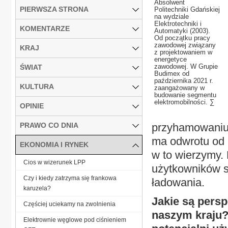
Absolwent
PIERWSZA STRONA
Politechniki Gdańskiej
na wydziale
Elektrotechniki i
KOMENTARZE
Automatyki (2003).
Od początku pracy
zawodowej związany
KRAJ
z projektowaniem w
energetyce
zawodowej. W Grupie
ŚWIAT
Budimex od
października 2021 r.
KULTURA
zaangażowany w
budowanie segmentu
elektromobilności. ∑
OPINIE
PRAWO CO DNIA
przyhamowaniu t
ma odwrotu od 
EKONOMIA I RYNEK
w to wierzymy.
Cios w wizerunek LPP
użytkowników s
Czy i kiedy zatrzyma się frankowa
ładowania.
karuzela?
Jakie są persp
Częściej uciekamy na zwolnienia
naszym kraju?
Elektrownie węglowe pod ciśnieniem