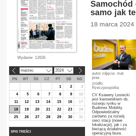
Samochód e
samo jak te
18 marca 2024 |
Wydanie:
12826
marzec
2024
«
»
autor zdjęcia: mat.
pras.
PN
WT
ŚR
CZ
PT
SB
ND
źródło:
1
2
3
Rzeczpospolita
4
5
6
7
8
9
10
CV Ksawery Lesiecki
jest kierownikiem ds.
11
12
13
14
15
16
17
rozwoju rynku w
Budimex Mobility.
18
19
20
21
22
23
24
Odpowiedzialny
zarówno za rozwój
25
26
27
28
29
30
31
sieci stacji (nowe
lokalizacje), jak i za
bieżącą działalność
SPIS TREŚCI
operacyjną biura.