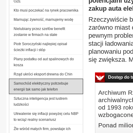
potencjalni u
OZE
zakup auta ele
Kto musi poczekać na rynek pracownika
Rzeczywiście b
Marnując żywność, marnujemy wodę
zarówno miast c
Nielubiany przez szefów benefit
pewnym problem
zostanie w firmach na stałe
stacji ładowani
Piotr Soroczyński najlepiej opisał
ścieżki inflacji i stóp
planowaniu podr
się zwiększa. My
Plany podatku od aut spalinowych do
kosza
Rząd ukróci eksport drewna do Chin
Dostęp do tr
Samochód elektryczny potrzebuje
energii tak samo jak telefon
Archiwum Rz
Sztuczna inteligencja jest lustrem
archiwalnyc
ludzkości
od 1993 roku
wzbogacone
Utrwalenie się inflacji powyżej celu NBP
to wciąż realny scenariusz
Ponad milio
Źle wśród małych firm, powstaje ich