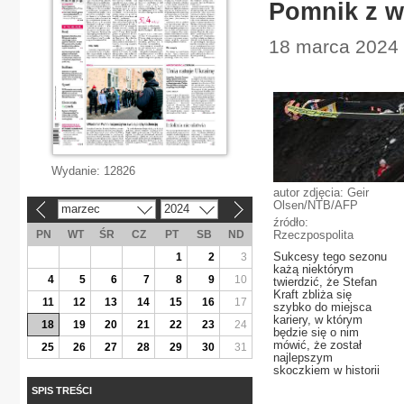
Pomnik z w
18 marca 2024 |
Wydanie:
12826
autor zdjęcia: Geir
Olsen/NTB/AFP
marzec
2024
«
»
źródło:
PN
WT
ŚR
CZ
PT
SB
ND
Rzeczpospolita
Sukcesy tego sezonu
1
2
3
każą niektórym
4
5
6
7
8
9
10
twierdzić, że Stefan
Kraft zbliża się
11
12
13
14
15
16
17
szybko do miejsca
kariery, w którym
18
19
20
21
22
23
24
będzie się o nim
mówić, że został
25
26
27
28
29
30
31
najlepszym
skoczkiem w historii
SPIS TREŚCI