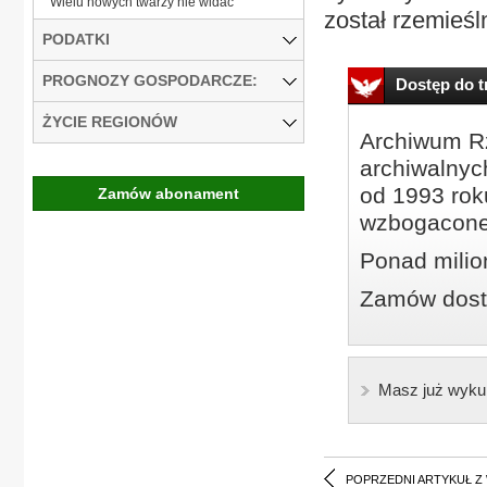
Wielu nowych twarzy nie widać
został rzemieśl
PODATKI
PROGNOZY GOSPODARCZE:
Dostęp do tr
ŻYCIE REGIONÓW
Archiwum Rz
archiwalnyc
od 1993 roku
Zamów abonament
wzbogacone
Ponad milio
Zamów dostę
Masz już wyku
POPRZEDNI ARTYKUŁ Z