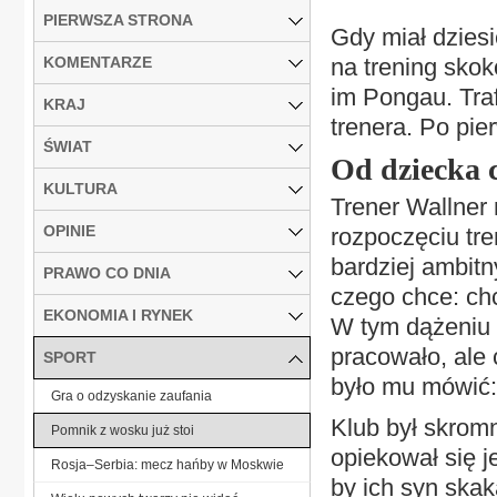
PIERWSZA STRONA
Gdy miał dziesi
KOMENTARZE
na trening sko
im Pongau. Traf
KRAJ
trenera. Po pie
ŚWIAT
Od dziecka 
KULTURA
Trener Wallner 
OPINIE
rozpoczęciu tre
bardziej ambitn
PRAWO CO DNIA
czego chce: ch
EKONOMIA I RYNEK
W tym dążeniu n
pracowało, ale 
SPORT
było mu mówić: 
Gra o odzyskanie zaufania
Klub był skromn
Pomnik z wosku już stoi
opiekował się j
Rosja–Serbia: mecz hańby w Moskwie
by ich syn skak