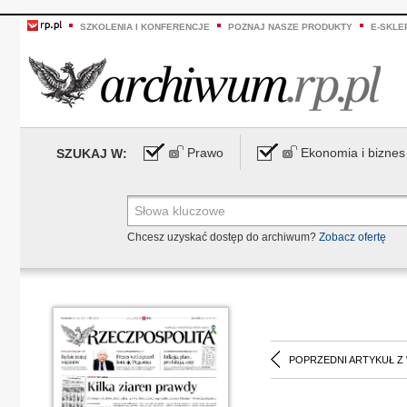
SZKOLENIA I KONFERENCJE
POZNAJ NASZE PRODUKTY
E-SKLE
Prawo
Ekonomia i biznes
SZUKAJ W:
Chcesz uzyskać dostęp do archiwum?
Zobacz ofertę
POPRZEDNI ARTYKUŁ Z