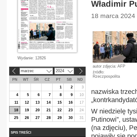
Władimir P
18 marca 2024 |
Wydanie:
12826
autor zdjęcia: AFP
marzec
2024
«
»
źródło:
Rzeczpospolita
PN
WT
ŚR
CZ
PT
SB
ND
1
2
3
nazwiska trzech
4
5
6
7
8
9
10
„kontrkandydató
11
12
13
14
15
16
17
W niedzielę tys
18
19
20
21
22
23
24
25
26
27
28
29
30
31
Putinowi”, usta
(na zdjęciu), P
SPIS TREŚCI
pojawiły się p