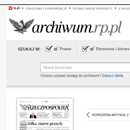
SZKOLENIA I KONFERENCJE
POZNAJ NASZE PRODUKTY
E-SKLE
Prawo
Ekonomia i biznes
SZUKAJ W:
Chcesz uzyskać dostęp do archiwum?
Zobacz ofertę
POPRZEDNI ARTYKUŁ Z