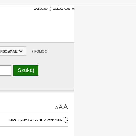
ZALOGUJ
ZAŁÓŻ KONTO
ANSOWANE
+ POMOC
A
A
A
NASTĘPNY ARTYKUŁ Z WYDANIA