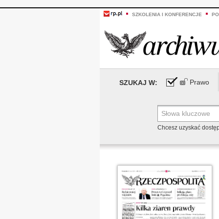
SZKOLENIA I KONFERENCJE
PO
Prawo
SZUKAJ W:
Chcesz uzyskać dostę