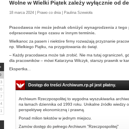
Wolne w Wielki Piątek zależy wyłącznie od de
18 marca 2024 | Prawo co dnia | Paulina Szewioła
Pracodawca nie może jednak obniżyć wynagrodzenia z tego
odpracowania tego czasu w innym terminie.
Wielkanoc za pasem i niektóre firmy rozważają przyznanie prac
np. Wielkiego Piątku, na przygotowania do świąt.
– Każdy pracodawca może tak zrobić. Nie ma tutaj ograniczeń, gd
dla pracowników – mówi Katarzyna Wilczyk, starszy prawnik w kan
Ekspertka...
D
3
Dostęp do treści Archiwum.rp.pl jest płatny.
10
17
Archiwum Rzeczpospolitej to wygodna wyszukiwarka archiw
24
na łamach dziennika od 1993 roku. Unikalne źródło wiedzy o
perspektywę ekonomiczną i prawną.
31
Ponad milion tekstów w jednym miejscu.
Zamów dostęp do pełnego Archiwum "Rzeczpospolitej"