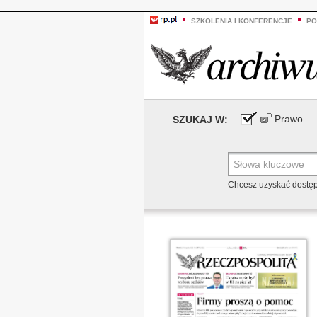
SZKOLENIA I KONFERENCJE
PO
Prawo
SZUKAJ W:
Chcesz uzyskać dostę