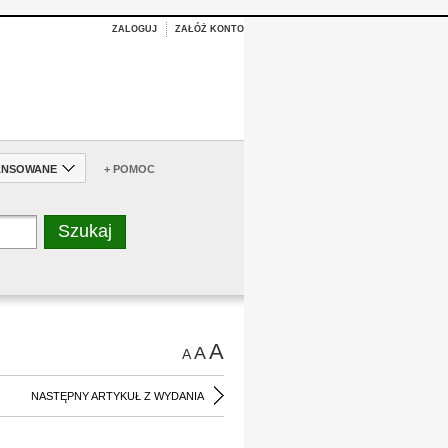
ZALOGUJ
ZAŁÓŻ KONTO
ANSOWANE
+ POMOC
A
A
A
NASTĘPNY ARTYKUŁ Z WYDANIA