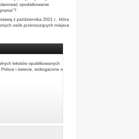
zaplanować opodatkowanie
gnania”?
tawą z października 2021 r., która
icznych osób przenoszących miejsce
alnych tekstów opublikowanych
 Polsce i świecie, wzbogacone o