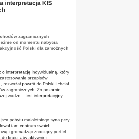
a interpretacja KIS
ch
rzychodów zagranicznych
ależnie od momentu nabycia
rakcyjność Polski dla zamożnych
o interpretację indywidualną, który
 zastosowanie przepisów
 rozważał powrót do Polski i chciał
dów zagranicznych. Za pozornie
zej wadze – test interpretacyjny
ejsca pobytu małoletniego syna przy
udował tam centrum swoich
ową i gromadząc znaczący portfel
 do kraju, aby aktywniej