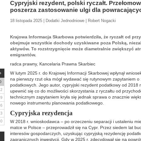
Cypryjski rezydent, polski ryczałt. Przełomow
poszerza zastosowanie ulgi dla powracający
18 listopada 2025 | Dodatki Jednodniowe | Robert Nogacki
Krajowa Informacja Skarbowa potwierdziła, że ryczałt od p
obejmuje wszystkie dochody uzyskiwane poza Polską, niez
aktywów. To rozstrzygnięcie może diametralnie zwiększyć at
emigrantów.
radca prawny, Kancelaria Prawna Skarbiec
W lutym 2025 r. do Krajowej Informacji Skarbowej wpłynął wniosek 
na pierwszy rzut oka mógł wydawać się rutynowym zapytaniem o
D
podatkowych. Jego autor, cypryjski rezydent podatkowy od 2018 r.,
2
upewnić się co do możliwości skorzystania z ryczałtu od przycho
technicznym zapytaniem kryła się jednak sprawa o znacznie więks
9
nowego instrumentu planowania podatkowego.
16
Cypryjska rezydencja
23
30
W 2018 r. wnioskodawca – po orzeczeniu separacji i ustaleniu mi
matce w Polsce – przeprowadził się na Cypr. Przez siedem lat b
interesów gospodarczych, uzyskując cypryjską rezydencję podatk
zagranicznych inwestycji. Gdy w 2025 r. zdecydował się na powrót