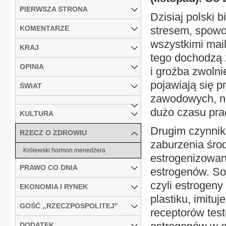
PIERWSZA STRONA
Dzisiaj polski
KOMENTARZE
stresem, spowo
wszystkimi mai
KRAJ
tego dochodzą 
OPINIA
i groźba zwolni
pojawiają się 
ŚWIAT
zawodowych, np
dużo czasu pra
KULTURA
Drugim czynnik
RZECZ O ZDROWIU
zaburzenia śro
Królewski hormon menedżera
estrogenizowan
PRAWO CO DNIA
estrogenów. So
czyli estrogeny
EKONOMIA I RYNEK
plastiku, imitu
GOŚĆ ,,RZECZPOSPOLITEJ''
receptorów tes
DODATEK