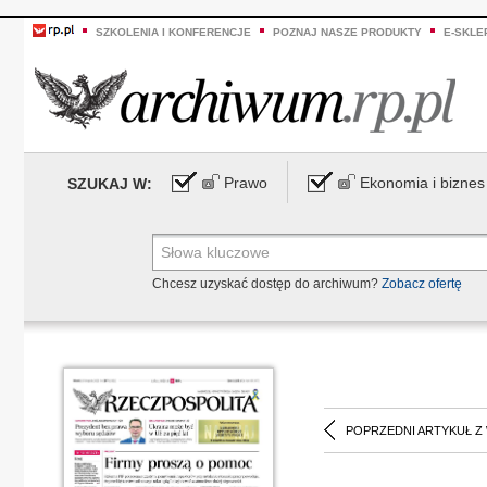
SZKOLENIA I KONFERENCJE
POZNAJ NASZE PRODUKTY
E-SKLE
Prawo
Ekonomia i biznes
SZUKAJ W:
Chcesz uzyskać dostęp do archiwum?
Zobacz ofertę
POPRZEDNI ARTYKUŁ Z