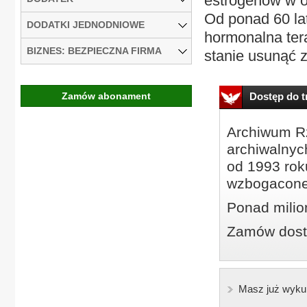
estrogenów w o
Od ponad 60 lat
DODATKI JEDNODNIOWE
hormonalna ter
BIZNES: BEZPIECZNA FIRMA
stanie usunąć z
Zamów abonament
Dostęp do tr
Archiwum Rz
archiwalnyc
od 1993 roku
wzbogacone
Ponad milio
Zamów dostę
Masz już wyku