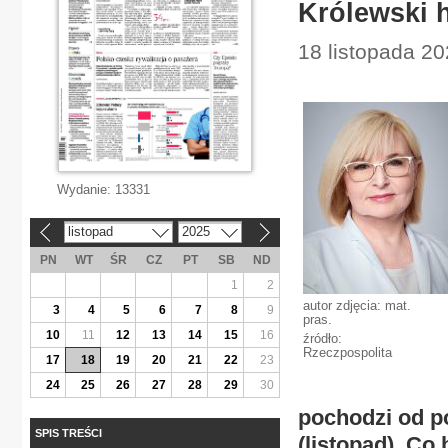
Królewski
18 listopada 20
Wydanie:
13331
listopad
2025
«
»
PN
WT
ŚR
CZ
PT
SB
ND
1
2
autor zdjęcia: mat.
3
4
5
6
7
8
9
pras.
10
11
12
13
14
15
16
źródło:
Rzeczpospolita
17
18
19
20
21
22
23
24
25
26
27
28
29
30
pochodzi od p
SPIS TREŚCI
(listopad). Co