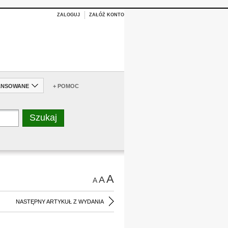
ZALOGUJ
ZAŁÓŻ KONTO
ANSOWANE
+ POMOC
A
A
A
NASTĘPNY ARTYKUŁ Z WYDANIA