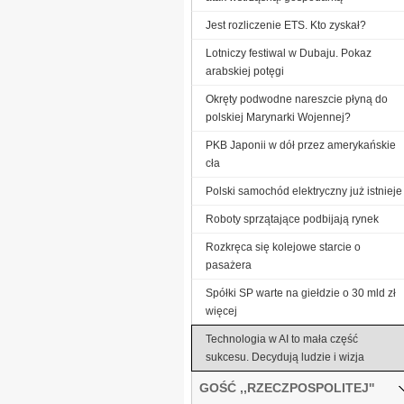
Jest rozliczenie ETS. Kto zyskał?
Lotniczy festiwal w Dubaju. Pokaz
arabskiej potęgi
Okręty podwodne nareszcie płyną do
polskiej Marynarki Wojennej?
PKB Japonii w dół przez amerykańskie
cła
Polski samochód elektryczny już istnieje
Roboty sprzątające podbijają rynek
Rozkręca się kolejowe starcie o
pasażera
Spółki SP warte na giełdzie o 30 mld zł
więcej
Technologia w AI to mała część
sukcesu. Decydują ludzie i wizja
GOŚĆ ,,RZECZPOSPOLITEJ''