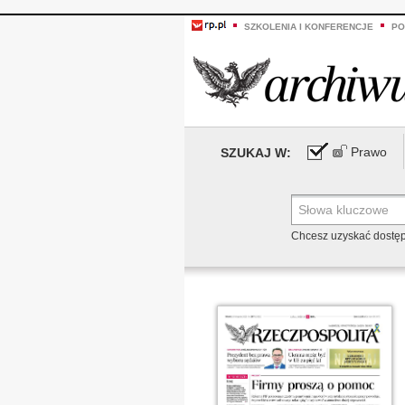
SZKOLENIA I KONFERENCJE
PO
Prawo
SZUKAJ W:
Chcesz uzyskać dostę