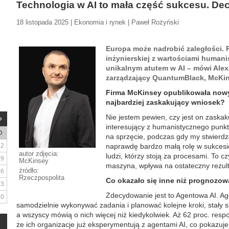
Technologia w AI to mała część sukcesu. Decy
18 listopada 2025 | Ekonomia i rynek | Paweł Rożyński
Europa może nadrobić zaległości. P
inżynierskiej z wartościami human
unikalnym atutem w AI – mówi Alex
zarządzający QuantumBlack, McKi
Firma McKinsey opublikowała nowy r
najbardziej zaskakujący wniosek?
Nie jestem pewien, czy jest on zaskak
interesujący z humanistycznego punkt
D
na sprzęcie, podczas gdy my stwierdz
2
naprawdę bardzo małą rolę w sukcesie
autor zdjęcia:
ludzi, którzy stoją za procesami. To c
9
McKinsey
maszyna, wpływa na ostateczny rezult
źródło:
16
Rzeczpospolita
Co okazało się inne niż prognozow
23
Zdecydowanie jest to Agentowa AI. Agen
30
samodzielnie wykonywać zadania i planować kolejne kroki, stały s
a wszyscy mówią o nich więcej niż kiedykolwiek. Aż 62 proc. resp
że ich organizacje już eksperymentują z agentami AI, co pokazu