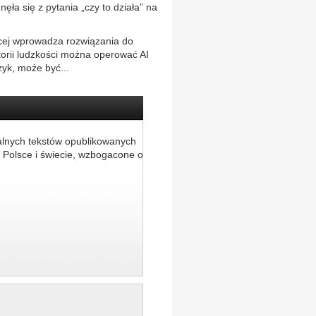
ła się z pytania „czy to działa” na
ęcej wprowadza rozwiązania do
storii ludzkości można operować AI
zyk, może być...
alnych tekstów opublikowanych
 Polsce i świecie, wzbogacone o