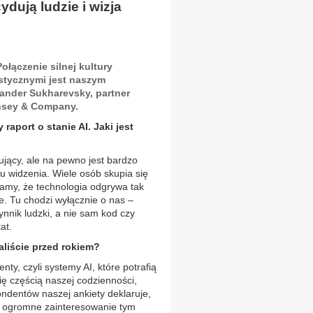
dują ludzie i wizja
ołączenie silnej kultury
istycznymi jest naszym
ander Sukharevsky, partner
nsey & Company.
aport o stanie AI. Jaki jest
ujący, ale na pewno jest bardzo
u widzenia. Wiele osób skupia się
amy, że technologia odgrywa tak
. Tu chodzi wyłącznie o nas –
zynnik ludzki, a nie sam kod czy
at.
aliście przed rokiem?
ty, czyli systemy AI, które potrafią
ię częścią naszej codzienności,
ondentów naszej ankiety deklaruje,
je ogromne zainteresowanie tym