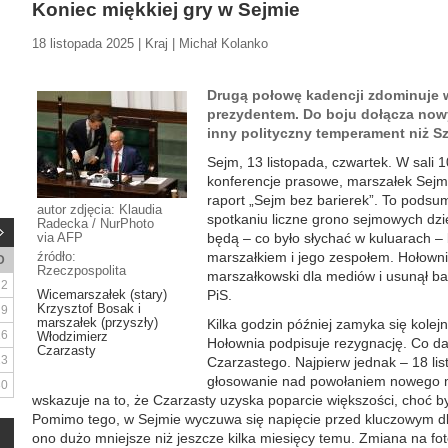
Koniec miękkiej gry w Sejmie
18 listopada 2025 | Kraj | Michał Kolanko
Drugą połowę kadencji zdominuje wo
prezydentem. Do boju dołącza nowy
inny polityczny temperament niż 
Sejm, 13 listopada, czwartek. W sali 
konferencje prasowe, marszałek Sej
raport „Sejm bez barierek”. To podsu
autor zdjęcia: Klaudia
spotkaniu liczne grono sejmowych dzie
Radecka / NurPhoto
via AFP
będą – co było słychać w kuluarach 
źródło:
marszałkiem i jego zespołem. Hołownia
D
Rzeczpospolita
marszałkowski dla mediów i usunął bar
2
Wicemarszałek (stary)
PiS.
Krzysztof Bosak i
9
marszałek (przyszły)
Kilka godzin później zamyka się kolejn
16
Włodzimierz
Hołownia podpisuje rezygnację. Co d
Czarzasty
23
Czarzastego. Najpierw jednak – 18 list
głosowanie nad powołaniem nowego 
30
wskazuje na to, że Czarzasty uzyska poparcie większości, choć b
Pomimo tego, w Sejmie wyczuwa się napięcie przed kluczowym dla
ono dużo mniejsze niż jeszcze kilka miesięcy temu. Zmiana na f