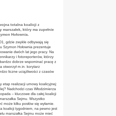
jna totalna koalicji z
 marszałek, który ma zupełnie
Szymon Hołownia.
101, gdzie zwykle odbywają się
mu Szymon Hołownia prezentuje
mowanie dwóch lat jego pracy. Na
nnikarzy i fotoreporterów, którzy
– bardzo dobrze wspominać pracę z
 otworzył m.in. korytarz
dzo liczne uciążliwości z czasów
y etap realizacji umowy koalicyjnej:
alej? Nadchodzi czas Włodzimierza
opada – kluczowe dla całej koalicji
marszałka Sejmu. Wszystko
yć może kilku posłów się wyłamie.
 koalicji tygodniem, na pewno jest
otelu marszałka Sejmu może mieć