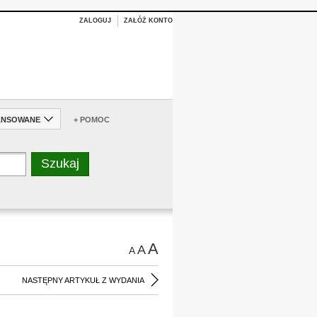
ZALOGUJ
ZAŁÓŻ KONTO
ANSOWANE
+ POMOC
A
A
A
NASTĘPNY ARTYKUŁ Z WYDANIA