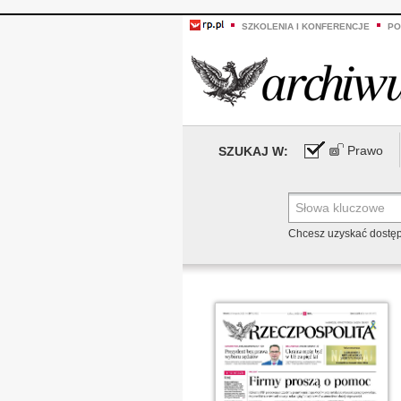
SZKOLENIA I KONFERENCJE
PO
Prawo
SZUKAJ W:
Chcesz uzyskać dostę