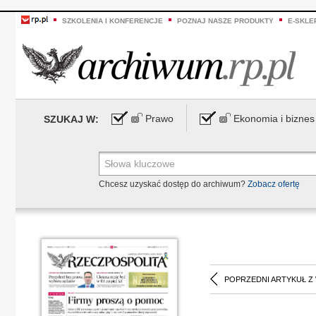
SZKOLENIA I KONFERENCJE
POZNAJ NASZE PRODUKTY
E-SKLE
Prawo
Ekonomia i biznes
SZUKAJ W:
Chcesz uzyskać dostęp do archiwum?
Zobacz ofertę
POPRZEDNI ARTYKUŁ Z