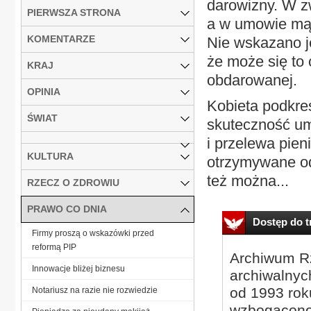
darowizny. W z
PIERWSZA STRONA
a w umowie mąż
KOMENTARZE
Nie wskazano je
że może się to
KRAJ
obdarowanej.
OPINIA
Kobieta podkre
ŚWIAT
skuteczność um
i przelewa pien
KULTURA
otrzymywane od
też można...
RZECZ O ZDROWIU
PRAWO CO DNIA
Dostęp do tr
Firmy proszą o wskazówki przed
reformą PIP
Archiwum Rz
Innowacje bliżej biznesu
archiwalnyc
od 1993 roku
Notariusz na razie nie rozwiedzie
wzbogacone