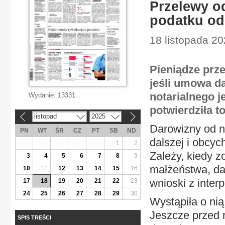
Przelewy o
podatku od
18 listopada 20
Pieniądze prz
jeśli umowa da
notarialnego 
Wydanie:
13331
potwierdziła to
listopad
2025
«
»
Darowizny od na
PN
WT
ŚR
CZ
PT
SB
ND
dalszej i obcy
1
2
Zależy, kiedy z
3
4
5
6
7
8
9
małżeństwa, dar
10
11
12
13
14
15
16
wnioski z inter
17
18
19
20
21
22
23
24
25
26
27
28
29
30
Wystąpiła o nią
Jeszcze przed 
SPIS TREŚCI