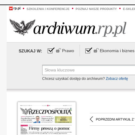
SZKOLENIA I KONFERENCJE
POZNAJ NASZE PRODUKTY
E-SKLE
Prawo
Ekonomia i biznes
SZUKAJ W:
Chcesz uzyskać dostęp do archiwum?
Zobacz ofertę
POPRZEDNI ARTYKUŁ Z