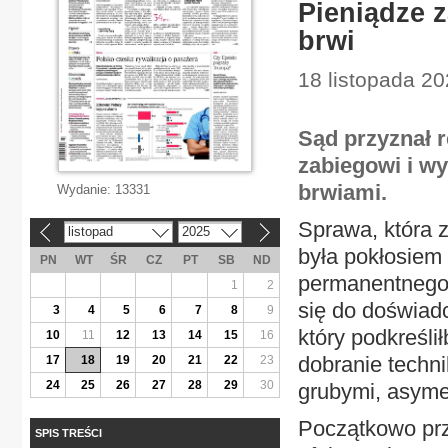
Pieniądze 
brwi
18 listopada 2
Sąd przyznał r
zabiegowi i wy
brwiami.
Wydanie:
13331
Sprawa, która 
listopad
2025
«
»
była pokłosiem
PN
WT
ŚR
CZ
PT
SB
ND
permanentnego 
1
2
się do doświadc
3
4
5
6
7
8
9
który podkreśli
10
11
12
13
14
15
16
dobranie techni
17
18
19
20
21
22
23
24
25
26
27
28
29
30
grubymi, asyme
Początkowo prz
SPIS TREŚCI