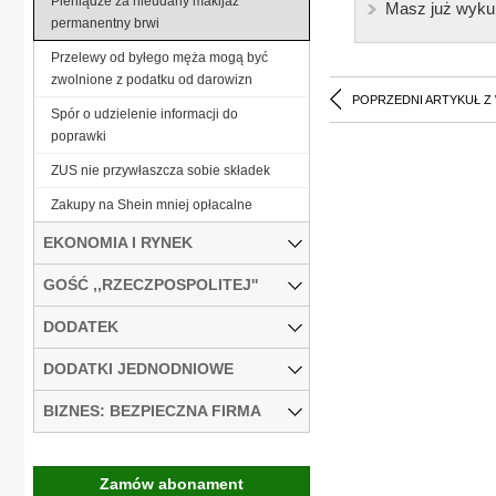
Pieniądze za nieudany makijaż
Masz już wyku
permanentny brwi
Przelewy od byłego męża mogą być
zwolnione z podatku od darowizn
POPRZEDNI ARTYKUŁ Z
Spór o udzielenie informacji do
poprawki
ZUS nie przywłaszcza sobie składek
Zakupy na Shein mniej opłacalne
EKONOMIA I RYNEK
GOŚĆ ,,RZECZPOSPOLITEJ''
DODATEK
DODATKI JEDNODNIOWE
BIZNES: BEZPIECZNA FIRMA
Zamów abonament