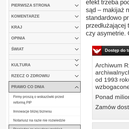
efekt trzeba poc
PIERWSZA STRONA
sąd – makijaż n
KOMENTARZE
standardowo prz
przedłużającej 
KRAJ
czy asymetrie. 
OPINIA
ŚWIAT
Dostęp do tr
Archiwum Rz
KULTURA
archiwalnyc
RZECZ O ZDROWIU
od 1993 roku
wzbogacone
PRAWO CO DNIA
Ponad milio
Firmy proszą o wskazówki przed
reformą PIP
Zamów dostę
Innowacje bliżej biznesu
Notariusz na razie nie rozwiedzie