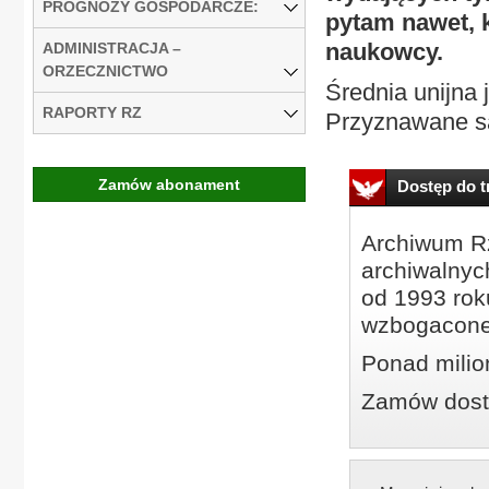
PROGNOZY GOSPODARCZE:
pytam nawet, k
naukowcy.
ADMINISTRACJA –
ORZECZNICTWO
Średnia unijna 
RAPORTY RZ
Przyznawane są
Zamów abonament
Dostęp do tr
Archiwum Rz
archiwalnyc
od 1993 roku
wzbogacone
Ponad milio
Zamów dostę