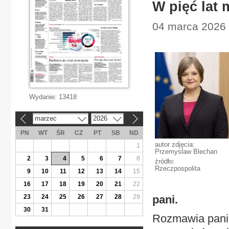
W pięć lat
04 marca 2026 |
Wydanie:
13418
marzec
2026
«
»
PN
WT
ŚR
CZ
PT
SB
ND
autor zdjęcia:
1
Przemyslaw Blechan
2
3
4
5
6
7
8
źródło:
Rzeczpospolita
9
10
11
12
13
14
15
16
17
18
19
20
21
22
23
24
25
26
27
28
29
pani.
30
31
Rozmawia pani 