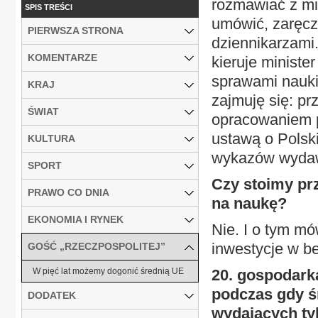
rozmawiać z mi
SPIS TREŚCI
umówić, zaręcza
PIERWSZA STRONA
dziennikarzami
KOMENTARZE
kieruje ministe
sprawami nauki 
KRAJ
zajmuję się: p
ŚWIAT
opracowaniem p
ustawą o Polsk
KULTURA
wykazów wydawn
SPORT
Czy stoimy prz
PRAWO CO DNIA
na naukę?
EKONOMIA I RYNEK
Nie. I o tym mó
inwestycje w b
GOŚĆ „RZECZPOSPOLITEJ”
W pięć lat możemy dogonić średnią UE
20. gospodarka
podczas gdy śr
DODATEK
wydających ty