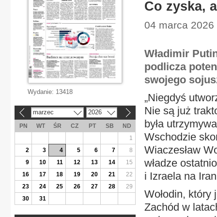
Co zyska, a
04 marca 2026 
Władimir Putin
podlicza poten
swojego sojus
Wydanie:
13418
„Niegdyś utwor
Nie są już tra
marzec
2026
«
»
była utrzymywan
PN
WT
ŚR
CZ
PT
SB
ND
Wschodzie sko
1
Wiaczesław Woł
2
3
4
5
6
7
8
władze ostatni
9
10
11
12
13
14
15
i Izraela na Ira
16
17
18
19
20
21
22
23
24
25
26
27
28
29
Wołodin, który 
30
31
Zachód w latac