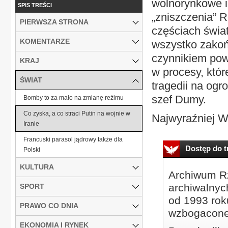
wolnorynkowe i
SPIS TREŚCI
„zniszczenia” Ro
PIERWSZA STRONA
częściach świa
KOMENTARZE
wszystko zakońc
czynnikiem pow
KRAJ
w procesy, któ
ŚWIAT
tragedii na ogro
szef Dumy.
Bomby to za mało na zmianę reżimu
Co zyska, a co straci Putin na wojnie w
Najwyraźniej Wo
Iranie
Francuski parasol jądrowy także dla
Dostęp do tr
Polski
KULTURA
Archiwum Rz
archiwalnyc
SPORT
od 1993 roku
PRAWO CO DNIA
wzbogacone
EKONOMIA I RYNEK