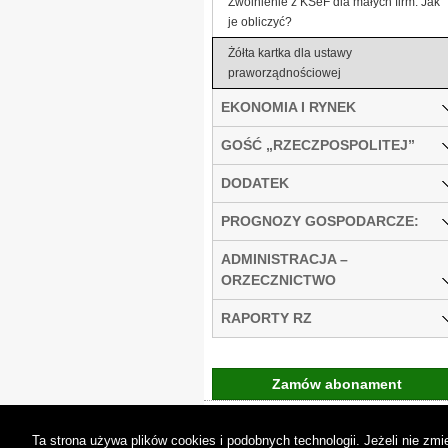
Zwolnienie z KSeF dla małych firm. Jak
je obliczyć?
Żółta kartka dla ustawy
praworządnościowej
EKONOMIA I RYNEK
GOŚĆ „RZECZPOSPOLITEJ”
DODATEK
PROGNOZY GOSPODARCZE:
ADMINISTRACJA –
ORZECZNICTWO
RAPORTY RZ
Zamów abonament
Gremi Media:
O n
Ta strona używa plików cookies i podobnych technologii. Jeżeli nie z