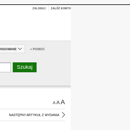
ZALOGUJ
ZAŁÓŻ KONTO
ANSOWANE
+ POMOC
A
A
A
NASTĘPNY ARTYKUŁ Z WYDANIA