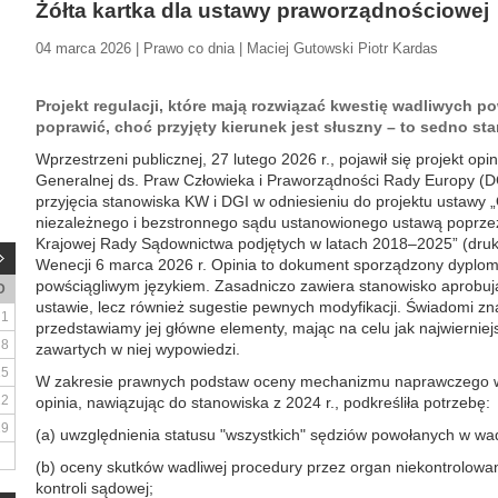
Żółta kartka dla ustawy praworządnościowej
04 marca 2026 | Prawo co dnia | Maciej Gutowski Piotr Kardas
Projekt regulacji, które mają rozwiązać kwestię wadliwych p
poprawić, choć przyjęty kierunek jest słuszny – to sedno st
Wprzestrzeni publicznej, 27 lutego 2026 r., pojawił się projekt opin
Generalnej ds. Praw Człowieka i Praworządności Rady Europy (D
przyjęcia stanowiska KW i DGI w odniesieniu do projektu ustawy
niezależnego i bezstronnego sądu ustanowionego ustawą poprze
Krajowej Rady Sądownictwa podjętych w latach 2018–2025” (dru
Wenecji 6 marca 2026 r. Opinia to dokument sporządzony dyplom
powściągliwym językiem. Zasadniczo zawiera stanowisko aprobu
D
ustawie, lecz również sugestie pewnych modyfikacji. Świadomi znac
1
przedstawiamy jej główne elementy, mając na celu jak najwierniejs
8
zawartych w niej wypowiedzi.
15
W zakresie prawnych podstaw oceny mechanizmu naprawczego w
22
opinia, nawiązując do stanowiska z 2024 r., podkreśliła potrzebę:
29
(a) uwzględnienia statusu "wszystkich" sędziów powołanych w wad
(b) oceny skutków wadliwej procedury przez organ niekontrolowa
kontroli sądowej;