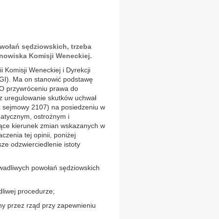
owołań sędziowskich, trzeba
anowiska Komisji Weneckiej.
ii Komisji Weneckiej i Dyrekcji
GI). Ma on stanowić podstawę
 „O przywróceniu prawa do
z uregulowanie skutków uchwał
k sejmowy 2107) na posiedzeniu w
atycznym, ostrożnym i
jące kierunek zmian wskazanych w
zenia tej opinii, poniżej
ze odzwierciedlenie istoty
adliwych powołań sędziowskich
liwej procedurze;
ny przez rząd przy zapewnieniu