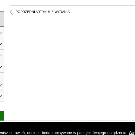
POPRZEDNI ARTYKUŁ Z WYDANIA
as
|
Regulamin
|
Reklama
|
Napisz do nas
|
Kontakt
|
Pliki cookies
|
Dek
mienisz ustawień, cookies będą zapisywane w pamięci Twojego urządzenia.
Wię