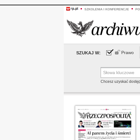
SZKOLENIA I KONFERENCJE
PO
Prawo
SZUKAJ W:
Chcesz uzyskać dostę