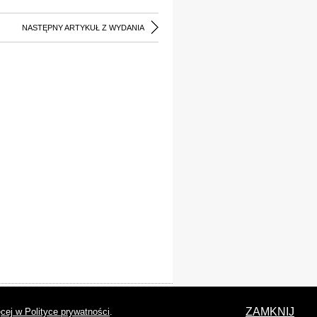
NASTĘPNY ARTYKUŁ Z WYDANIA
laracja dostępności
ZAMKNIJ
cej w Polityce prywatności
.