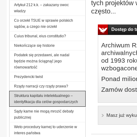
tych projektów
Artykuł 212 k.k. – zakazany owoc
często...
władzy
Co orzekł TSUE w sprawie polskich
sądów, a czego nie orzekł
Dostęp do tr
Cuius tribunal, eius constitutio?
Archiwum Rz
Niekończące się historie
archiwalnyc
Podatek się przedawni, ale nadal
od 1993 roku
będzie można ściągnąć jego
wzbogacone
równowartość
Prezydencki twist
Ponad milio
Rządy narracji czy rządy prawa?
Zamów dostę
Struktura kapitału intelektualnego –
identyfikacja dla celów gospodarczych
Sądy karne nie mogą mrozić debaty
Masz już wyku
publicznej
Weto procedury karnej to uderzenie w
interes państwa