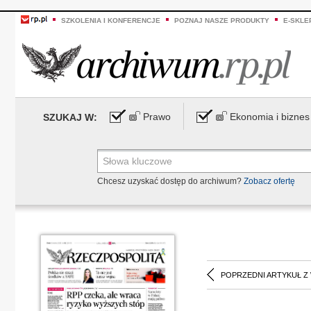
SZKOLENIA I KONFERENCJE
POZNAJ NASZE PRODUKTY
E-SKLE
Prawo
Ekonomia i biznes
SZUKAJ W:
Chcesz uzyskać dostęp do archiwum?
Zobacz ofertę
POPRZEDNI ARTYKUŁ Z