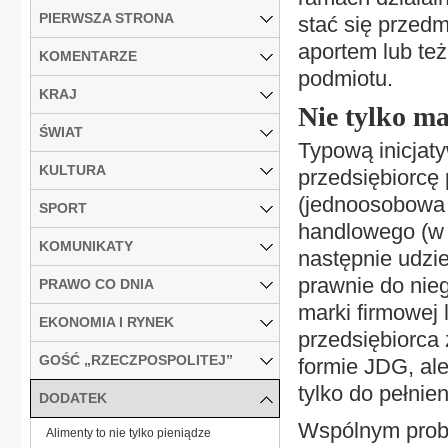
PIERWSZA STRONA
stać się przed
aportem lub te
KOMENTARZE
podmiotu.
KRAJ
Nie tylko m
ŚWIAT
Typową inicjaty
KULTURA
przedsiębiorcę
(jednoosobowa 
SPORT
handlowego (w 
KOMUNIKATY
następnie udzie
prawnie do nieg
PRAWO CO DNIA
marki firmowej 
EKONOMIA I RYNEK
przedsiębiorca
GOŚĆ „RZECZPOSPOLITEJ”
formie JDG, al
tylko do pełnien
DODATEK
Wspólnym proble
Alimenty to nie tylko pieniądze