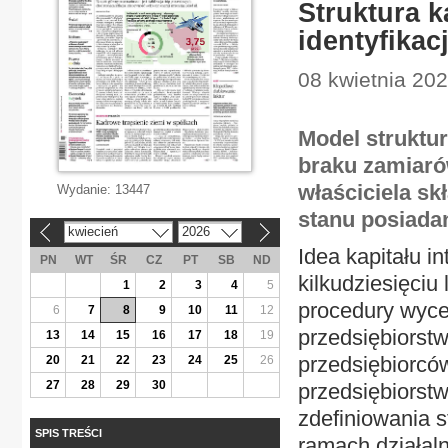
Struktura k
identyfika
08 kwietnia 202
Model struktur
braku zamiaró
właściciela sk
Wydanie:
13447
stanu posiadan
kwiecień
2026
«
»
Idea kapitału in
PN
WT
ŚR
CZ
PT
SB
ND
kilkudziesięciu
1
2
3
4
5
procedury wyce
6
7
8
9
10
11
12
przedsiębiorstw
13
14
15
16
17
18
19
przedsiębiorcó
20
21
22
23
24
25
26
27
28
29
30
przedsiębiorst
zdefiniowania 
SPIS TREŚCI
ramach działaln