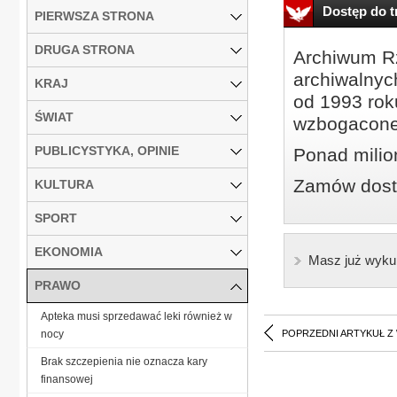
Dostęp do tr
PIERWSZA STRONA
DRUGA STRONA
Archiwum Rz
archiwalnyc
KRAJ
od 1993 roku
ŚWIAT
wzbogacone
PUBLICYSTYKA, OPINIE
Ponad milio
Zamów dostę
KULTURA
SPORT
EKONOMIA
Masz już wyku
PRAWO
Apteka musi sprzedawać leki również w
nocy
POPRZEDNI ARTYKUŁ Z
Brak szczepienia nie oznacza kary
finansowej