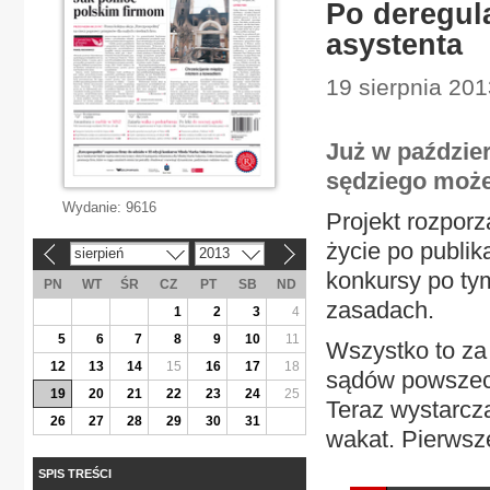
Po deregul
asystenta
19 sierpnia 201
Już w paździe
sędziego może 
Wydanie:
9616
Projekt rozpor
życie po publik
sierpień
2013
«
»
konkursy po ty
PN
WT
ŚR
CZ
PT
SB
ND
zasadach.
1
2
3
4
5
6
7
8
9
10
11
Wszystko to za
12
13
14
15
16
17
18
sądów powszech
19
20
21
22
23
24
25
Teraz wystarcz
26
27
28
29
30
31
wakat. Pierwsz
SPIS TREŚCI