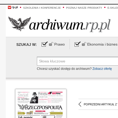
SZKOLENIA I KONFERENCJE
POZNAJ NASZE PRODUKTY
E-SKLE
Prawo
Ekonomia i biznes
SZUKAJ W:
Chcesz uzyskać dostęp do archiwum?
Zobacz ofertę
POPRZEDNI ARTYKUŁ Z