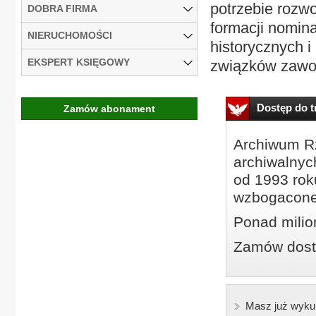
potrzebie rozwo
DOBRA FIRMA
formacji nomina
NIERUCHOMOŚCI
historycznych i
EKSPERT KSIĘGOWY
związków zawo
Dostęp do tr
Zamów abonament
Archiwum Rz
archiwalnyc
od 1993 roku
wzbogacone
Ponad milio
Zamów dostę
Masz już wyku