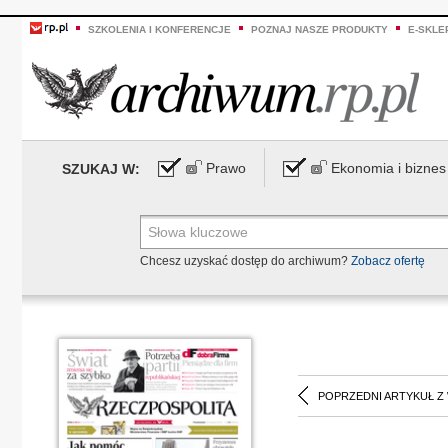
SZKOLENIA I KONFERENCJE
POZNAJ NASZE PRODUKTY
E-SKLE
Prawo
Ekonomia i biznes
SZUKAJ W:
Chcesz uzyskać dostęp do archiwum?
Zobacz ofertę
POPRZEDNI ARTYKUŁ Z