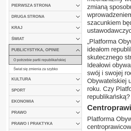
PIERWSZA STRONA
zmianą sposobu 
wprowadzeniem
DRUGA STRONA
szacunkiem będ
KRAJ
ustawodawczych
ŚWIAT
„Platforma Oby
ideałom republ
PUBLICYSTYKA, OPINIE
skutecznego st
O potrzebie partii republikańskiej
Ideałowi obywat
Świat się zmienia za szybko
swój i swojej r
KULTURA
Obywatelskiej 
roku. Czy Plat
SPORT
republikańską?
EKONOMIA
Centroprawi
PRAWO
Platforma Obyw
PRAWO I PRAKTYKA
centroprawicow