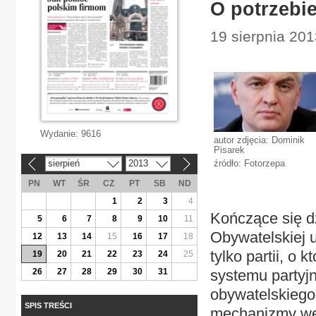
O potrzebie
19 sierpnia 201
Wydanie:
9616
autor zdjęcia: Dominik
Pisarek
sierpień
2013
źródło: Fotorzepa
«
»
PN
WT
ŚR
CZ
PT
SB
ND
1
2
3
4
Kończące się d
5
6
7
8
9
10
11
Obywatelskiej u
12
13
14
15
16
17
18
tylko partii, o
19
20
21
22
23
24
25
26
27
28
29
30
31
systemu partyjn
obywatelskiego
SPIS TREŚCI
mechanizmy wew