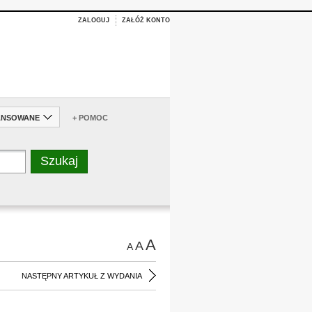
ZALOGUJ
ZAŁÓŻ KONTO
ANSOWANE
+ POMOC
A
A
A
NASTĘPNY ARTYKUŁ Z WYDANIA