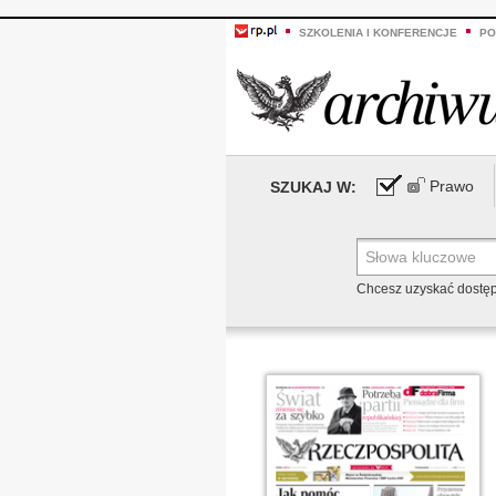
SZKOLENIA I KONFERENCJE
PO
Prawo
SZUKAJ W:
Chcesz uzyskać dostę