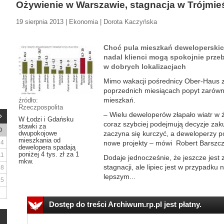
Ożywienie w Warszawie, stagnacja w Trójmie
19 sierpnia 2013 | Ekonomia | Dorota Kaczyńska
Choć pula mieszkań deweloperskich
nadal klienci mogą spokojnie prz
w dobrych lokalizacjach
Mimo wakacji pośrednicy Ober-Haus z
poprzednich miesiącach popyt zarówno
mieszkań.
źródło:
Rzeczpospolita
– Wielu deweloperów złapało wiatr w ża
W Łodzi i Gdańsku
coraz szybciej podejmują decyzje za
stawki za
D
dwupokojowe
zaczyna się kurczyć, a deweloperzy 
mieszkania od
4
nowe projekty – mówi Robert Barszc
dewelopera spadają
poniżej 4 tys. zł za 1
11
Dodaje jednocześnie, że jeszcze jest 
mkw.
stagnacji, ale lipiec jest w przypadk
18
lepszym...
25
Dostęp do treści Archiwum.rp.pl jest płatny.