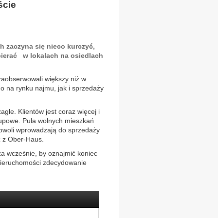
ście
 zaczyna się nieco kurczyć,
ebierać w lokalach na osiedlach
aobserwowali większy niż w
 na rynku najmu, jak i sprzedaży
gle. Klientów jest coraz więcej i
kupowe. Pula wolnych mieszkań
powoli wprowadzają do sprzedaży
z z Ober-Haus.
za wcześnie, by oznajmić koniec
u nieruchomości zdecydowanie