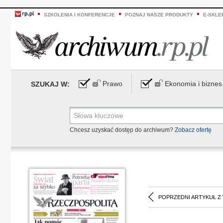
SZKOLENIA I KONFERENCJE
POZNAJ NASZE PRODUKTY
E-SKLE
Prawo
Ekonomia i biznes
SZUKAJ W:
Chcesz uzyskać dostęp do archiwum?
Zobacz ofertę
POPRZEDNI ARTYKUŁ Z