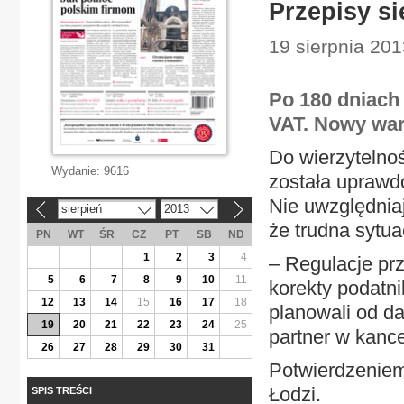
Przepisy si
19 sierpnia 201
Po 180 dniach
VAT. Nowy waru
Do wierzytelnoś
Wydanie:
9616
została uprawdo
Nie uwzględniaj
sierpień
2013
«
»
że trudna sytua
PN
WT
ŚR
CZ
PT
SB
ND
1
2
3
4
– Regulacje pr
5
6
7
8
9
10
11
korekty podatni
12
13
14
15
16
17
18
planowali od d
19
20
21
22
23
24
25
partner w kancel
26
27
28
29
30
31
Potwierdzeniem 
Łodzi.
SPIS TREŚCI