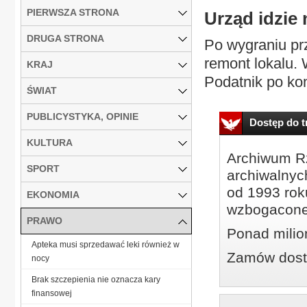
PIERWSZA STRONA
Urząd idzie 
DRUGA STRONA
Po wygraniu pr
remont lokalu. 
KRAJ
Podatnik po kon
ŚWIAT
PUBLICYSTYKA, OPINIE
Dostęp do tr
KULTURA
Archiwum Rz
SPORT
archiwalnyc
od 1993 roku
EKONOMIA
wzbogacone
PRAWO
Ponad milio
Apteka musi sprzedawać leki również w
Zamów dostę
nocy
Brak szczepienia nie oznacza kary
finansowej