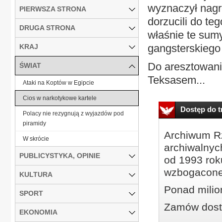
wyznaczył nagr
PIERWSZA STRONA
dorzucili do te
DRUGA STRONA
właśnie te sumy
gangsterskiego
KRAJ
Do aresztowani
ŚWIAT
Teksasem...
Ataki na Koptów w Egipcie
Cios w narkotykowe kartele
Dostęp do tr
Polacy nie rezygnują z wyjazdów pod
piramidy
Archiwum Rz
W skrócie
archiwalnyc
PUBLICYSTYKA, OPINIE
od 1993 roku
wzbogacone
KULTURA
Ponad milio
SPORT
Zamów dostę
EKONOMIA