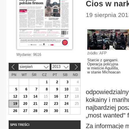
Cios w nar
19 sierpnia 201
źródło: AFP
Wydanie:
9616
Starcie z gangami.
Operacja policyjna
sierpień
2013
«
»
w mieście Aguililla,
w stanie Michoacan
PN
WT
ŚR
CZ
PT
SB
ND
1
2
3
4
5
6
7
8
9
10
11
odpowiedzialny
12
13
14
15
16
17
18
kokainy i mari
19
20
21
22
23
24
25
najbardziej po
26
27
28
29
30
31
„most wanted" f
Za informacje 
SPIS TREŚCI