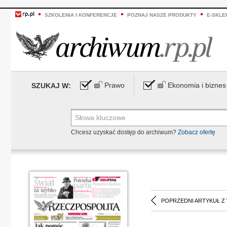
SZKOLENIA I KONFERENCJE
POZNAJ NASZE PRODUKTY
E-SKLE
Prawo
Ekonomia i biznes
SZUKAJ W:
Chcesz uzyskać dostęp do archiwum?
Zobacz ofertę
POPRZEDNI ARTYKUŁ Z