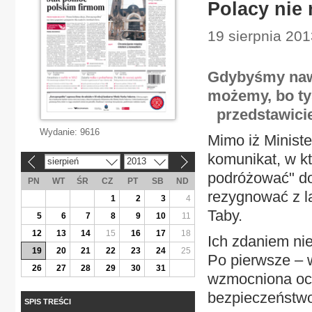
Polacy nie
19 sierpnia 2013
Gdybyśmy nawe
możemy, bo ty
przedstawicie
Wydanie:
9616
Mimo iż Minist
komunikat, w k
sierpień
2013
«
»
podróżować" do 
PN
WT
ŚR
CZ
PT
SB
ND
rezygnować z l
1
2
3
4
Taby.
5
6
7
8
9
10
11
12
13
14
15
16
17
18
Ich zdaniem nie
19
20
21
22
23
24
25
Po pierwsze – w
26
27
28
29
30
31
wzmocniona ochr
bezpieczeństwo 
SPIS TREŚCI