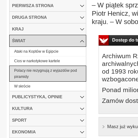
– W piątek spr
PIERWSZA STRONA
Piotr Henicz, w
DRUGA STRONA
kraju. – W sobo
KRAJ
Dostęp do tr
ŚWIAT
Ataki na Koptów w Egipcie
Archiwum Rz
Cios w narkotykowe kartele
archiwalnyc
od 1993 roku
Polacy nie rezygnują z wyjazdów pod
piramidy
wzbogacone
W skrócie
Ponad milio
PUBLICYSTYKA, OPINIE
Zamów dostę
KULTURA
SPORT
Masz już wyku
EKONOMIA