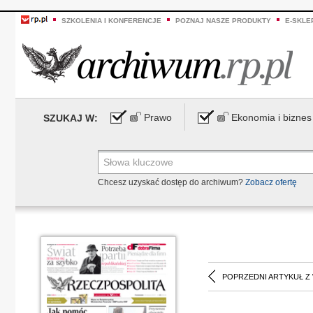
SZKOLENIA I KONFERENCJE
POZNAJ NASZE PRODUKTY
E-SKLE
Prawo
Ekonomia i biznes
SZUKAJ W:
Chcesz uzyskać dostęp do archiwum?
Zobacz ofertę
POPRZEDNI ARTYKUŁ Z