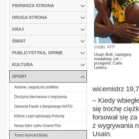
PIERWSZA STRONA
DRUGA STRONA
KRAJ
ŚWIAT
źródło: AFP
PUBLICYSTYKA, OPINIE
Usain Bolt: następny
medalowy cel –
przegonić Carla
KULTURA
Lewisa
SPORT
Arsene, sięgnij do portfela
wicemistrz 19,7
Drużyna sterowana z więzienia
– Kiedy wbiegł
Generał Farah z biegowego NATO
się trochę cięż
forsował się za
Kibice Legii opluwają Polonię
z wygrywania na
Nowy lider cyklu Grand Prix
Usain.
Trzeci koncert Bolta