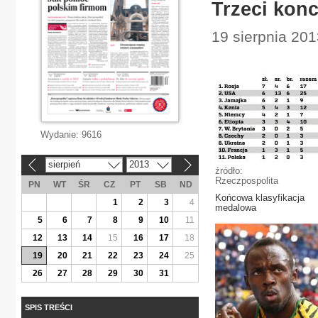
Trzeci konc
19 sierpnia 201
Wydanie:
9616
sierpień
2013
«
»
źródło:
Rzeczpospolita
PN
WT
ŚR
CZ
PT
SB
ND
Końcowa klasyfikacja
1
2
3
4
medalowa
5
6
7
8
9
10
11
12
13
14
15
16
17
18
19
20
21
22
23
24
25
26
27
28
29
30
31
SPIS TREŚCI