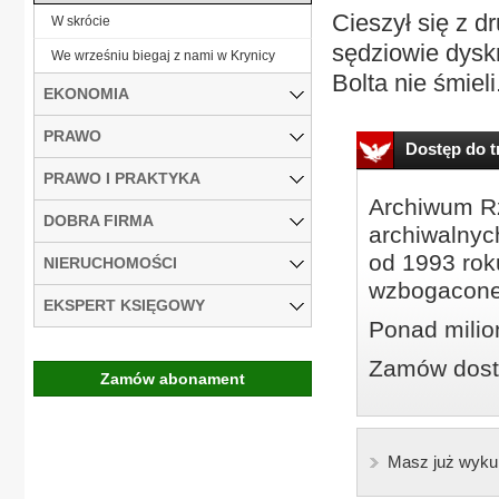
Cieszył się z d
W skrócie
sędziowie dyskr
We wrześniu biegaj z nami w Krynicy
Bolta nie śmiel
EKONOMIA
PRAWO
Dostęp do tr
PRAWO I PRAKTYKA
Archiwum Rz
DOBRA FIRMA
archiwalnyc
od 1993 roku
NIERUCHOMOŚCI
wzbogacone
EKSPERT KSIĘGOWY
Ponad milio
Zamów dostę
Zamów abonament
Masz już wyku