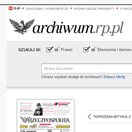
SZKOLENIA I KONFERENCJE
POZNAJ NASZE PRODUKTY
E-SKLE
Prawo
Ekonomia i biznes
SZUKAJ W:
Chcesz uzyskać dostęp do archiwum?
Zobacz ofertę
POPRZEDNI ARTYKUŁ Z