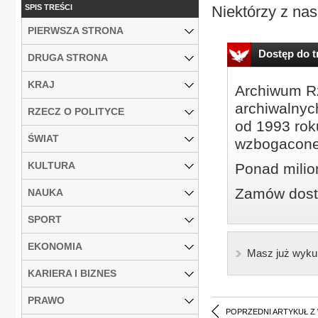
SPIS TREŚCI
Niektórzy z nas 
PIERWSZA STRONA
Dostęp do tr
DRUGA STRONA
KRAJ
Archiwum Rz
archiwalnyc
RZECZ O POLITYCE
od 1993 roku
ŚWIAT
wzbogacone
KULTURA
Ponad milio
Zamów dostę
NAUKA
SPORT
EKONOMIA
Masz już wyku
KARIERA I BIZNES
PRAWO
POPRZEDNI ARTYKUŁ Z