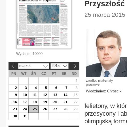
Przyszłość
25 marca 2015 
Wydanie:
10099
marzec
2015
«
»
PN
WT
ŚR
CZ
PT
SB
ND
źródło: materiały
1
prasowe
2
3
4
5
6
7
8
Włodzimierz Chróścik
9
10
11
12
13
14
15
16
17
18
19
20
21
22
felietony, w kt
23
24
25
26
27
28
29
przesycony i a
30
31
olimpijską form