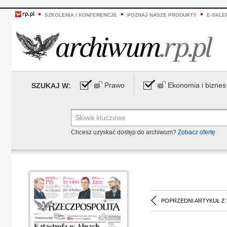
SZKOLENIA I KONFERENCJE
POZNAJ NASZE PRODUKTY
E-SKLE
Prawo
Ekonomia i biznes
SZUKAJ W:
Chcesz uzyskać dostęp do archiwum?
Zobacz ofertę
POPRZEDNI ARTYKUŁ Z