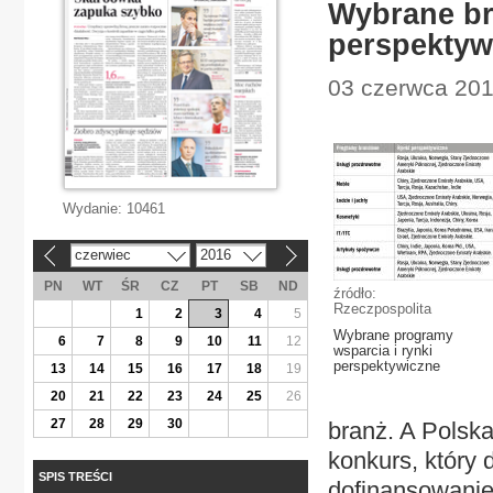
Wybrane br
perspektyw
03 czerwca 2016
Wydanie:
10461
czerwiec
2016
«
»
PN
WT
ŚR
CZ
PT
SB
ND
źródło:
Rzeczpospolita
1
2
3
4
5
Wybrane programy
6
7
8
9
10
11
12
wsparcia i rynki
perspektywiczne
13
14
15
16
17
18
19
20
21
22
23
24
25
26
27
28
29
30
branż. A Polsk
konkurs, który
SPIS TREŚCI
dofinansowanie