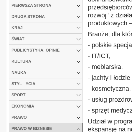
PIERWSZA STRONA
przedsiębiorcó
rozwój" z dzia
DRUGA STRONA
produktowych –
KRAJ
Branże, dla któ
ŚWIAT
- polskie specj
PUBLICYSTYKA, OPINIE
- IT/ICT,
KULTURA
- meblarska,
NAUKA
- jachty i łodzi
STYL ¯YCIA
- kosmetyczna,
SPORT
- usług prozdro
EKONOMIA
- sprzęt medycz
PRAWO
Udział w progr
ekspansję na n
PRAWO W BIZNESIE