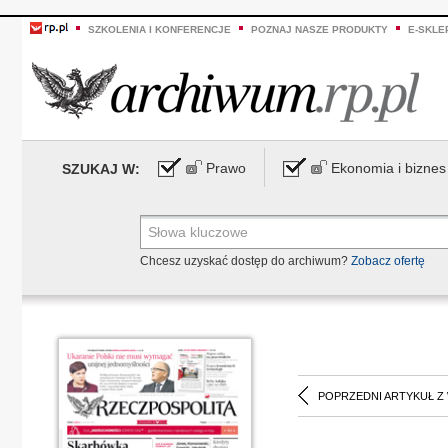
SZKOLENIA I KONFERENCJE
POZNAJ NASZE PRODUKTY
E-SKLE
Prawo
Ekonomia i biznes
SZUKAJ W:
Chcesz uzyskać dostęp do archiwum?
Zobacz ofertę
POPRZEDNI ARTYKUŁ Z