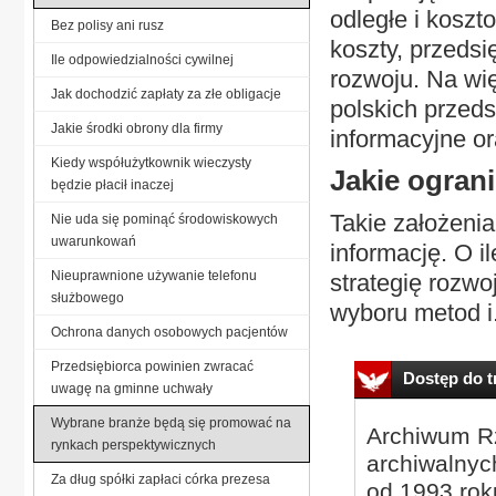
odległe i koszt
Bez polisy ani rusz
koszty, przedsi
Ile odpowiedzialności cywilnej
rozwoju. Na wi
Jak dochodzić zapłaty za złe obligacje
polskich przeds
Jakie środki obrony dla firmy
informacyjne o
Kiedy współużytkownik wieczysty
Jakie ogran
będzie płacił inaczej
Takie założeni
Nie uda się pominąć środowiskowych
uwarunkowań
informację. O i
Nieuprawnione używanie telefonu
strategię rozw
służbowego
wyboru metod i.
Ochrona danych osobowych pacjentów
Przedsiębiorca powinien zwracać
Dostęp do tr
uwagę na gminne uchwały
Wybrane branże będą się promować na
Archiwum Rz
rynkach perspektywicznych
archiwalnyc
Za dług spółki zapłaci córka prezesa
od 1993 roku